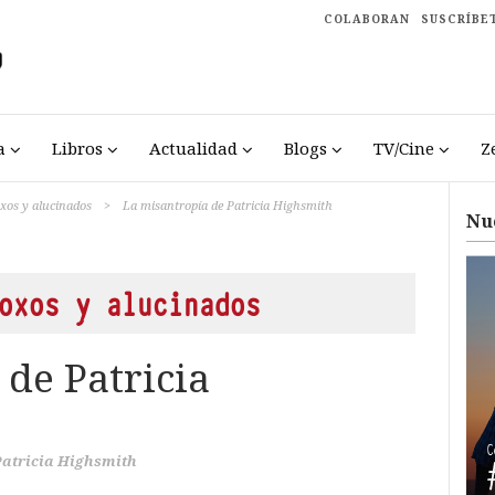
COLABORAN
SUSCRÍBE
a
Libros
Actualidad
Blogs
TV/Cine
Z
oxos y alucinados
>
La misantropía de Patricia Highsmith
Nu
oxos y alucinados
de Patricia
Patricia Highsmith