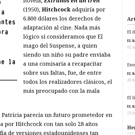
novela,
Extraños en un tren
o
(1950),
Hitchcock
adquiría por
 a
6.800 dólares los derechos de
Art
antes
adaptación al cine. Nada más
ora
El 
lógico si consideramos que El
EL 
mago del Suspense, a quien
02 A
siendo un niño su padre enviaba
ue la
a una comisaría a recapacitar
Eso
sobre sus faltas, fue, de entre
EL 
30 J
todos los realizadores clásicos, el
más preocupado con la mala
El 
EL 
23 J
n Patricia parecía un futuro prometedor en
 por Hitchcock con tan solo 28 años
He
fía de versiones estadounidenses tan