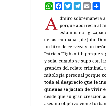
WhatsApp
Facebook
Twitter
Teleg
Ema
C
A
dmiro sobremanera 
porque aborrecía al 
estalinismo agazapado 
de las campanas, de John Do
un litro de cerveza y un tazón
Patricia Highsmith porque sig
y sola, cuando se supo con la
grandes del relato criminal, 
mitología personal porque
co
todo el desprecio que le i
quienes se jactan de vivir 
desde que su gran creación as
asesino objetivo viene turban