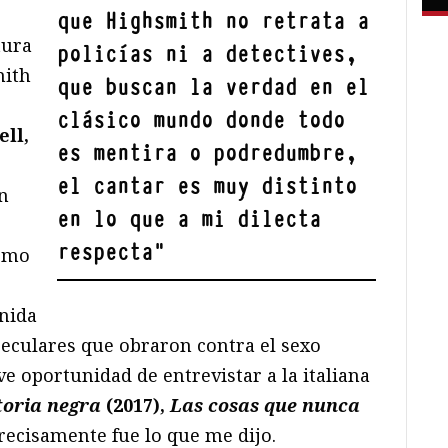
que Highsmith no retrata a
tura
policías ni a detectives,
mith
que buscan la verdad en el
clásico mundo donde todo
ll,
es mentira o podredumbre,
el cantar es muy distinto
n
en lo que a mi dilecta
respecta
"
como
enida
seculares que obraron contra el sexo
e oportunidad de entrevistar a la italiana
toria negra
(2017),
Las cosas que nunca
recisamente fue lo que me dijo.