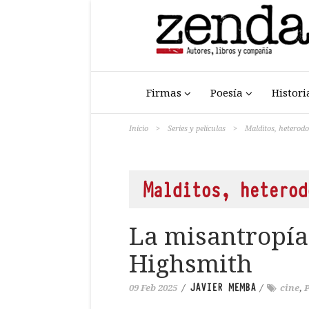
Firmas
Poesía
Histori
Inicio
>
Series y películas
>
Malditos, heterod
Malditos, heterod
La misantropía 
Highsmith
JAVIER MEMBA
09 Feb 2025
/
/
cine
,