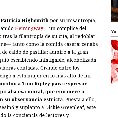
ram
il
ompartir
a
Patricia Highsmith
por su misantropía,
manido
Hemingway
—un cómplice del
Ya 
tras la filantropía de su cita, al redoblar
nne— tanto como la comida casera: cenaba
 de caldo de pastilla; admiro a la gran
uió escribiendo infatigable, alcoholizada
s horas contadas. Grande entre los
tengo a esta mujer en lo más alto de mi
ncibió a Tom Ripley para expresar
nspiraba esa moral, que envanece a
en su observancia estricta
. Puesta a ello,
esinó y suplantó a Dickie Greenleaf, este
do la conciencia de lectores y