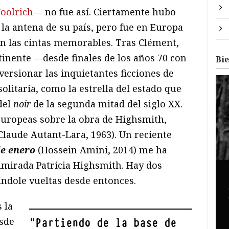
oolrich
— no fue así. Ciertamente hubo
 la antena de su país, pero fue en Europa
on las cintas memorables. Tras Clément,
ntinente —desde finales de los años 70 con
Bi
rsionar las inquietantes ficciones de
solitaria, como la estrella del estado que
del
noir
de la segunda mitad del siglo XX.
europeas sobre la obra de Highsmith,
Claude Autant-Lara, 1963). Un reciente
de enero
(Hossein Amini, 2014) me ha
dmirada Patricia Highsmith. Hay dos
ándole vueltas desde entonces.
 la
esde
"
Partiendo de la base de