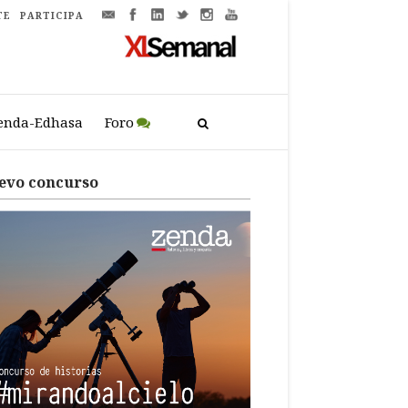
TE
PARTICIPA
enda-Edhasa
Foro
evo concurso