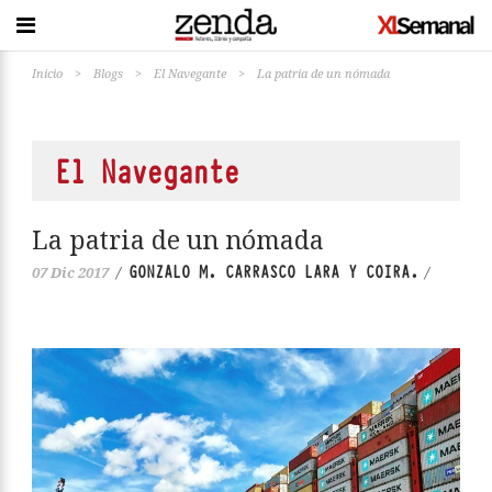
Inicio
>
Blogs
>
El Navegante
>
La patria de un nómada
El Navegante
La patria de un nómada
GONZALO M. CARRASCO LARA Y COIRA.
07 Dic 2017
/
/