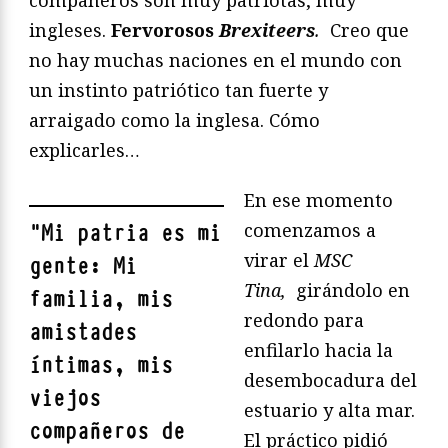
compañeros son muy patriotas, muy
ingleses.
Fervorosos
Brexiteers
.
Creo que
no hay muchas naciones en el mundo con
un instinto patriótico tan fuerte y
arraigado como la inglesa. Cómo
explicarles…
En ese momento
comenzamos a
"
Mi patria es mi
virar el
MSC
gente: Mi
Tina,
girándolo en
familia, mis
redondo para
amistades
enfilarlo hacia la
íntimas, mis
desembocadura del
viejos
estuario y alta mar.
compañeros de
El práctico pidió