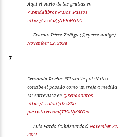
Aquí el vuelo de las grullas en
@zendalibros
@Dos_Passos
https://t.co/uSgNVKMGkC
— Ernesto Pérez Zúñiga (@eperezzuniga)
November 22, 2024
7
Servando Rocha: “El sentir patriótico
concibe el pasado como un traje a medida”
Mi entrevista en
@zendalibros
https://t.co/ihCjD8zZSb
pic.twitter.com/fFYANy9KOm
— Luis Pardo (@luispardoc)
November 21,
2024