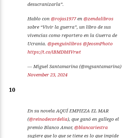
desucranizarla”.
Hablo con
@rojas1977
en
@zendalibros
sobre “Vivir la guerra”, un libro de sus
vivencias como reportero en la Guerra de
Ucrania.
@penguinlibros
@JeosmPhoto
https://t.co/iBMDbHVrwt
— Miguel Santamarina (@mgsantamarina)
November 23, 2024
10
En su novela AQUÍ EMPIEZA EL MAR
(
@reinodecordelia
), que ganó en gallego el
premio Blanco Amor,
@blancariestra
sugiere que lo que se tiene es lo que impide