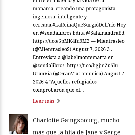
entre el misterio y la vida de la
monarca, creando una protagonista
ingeniosa, inteligente y
cercana.#LaReinaQueSurgióDelFrío Hoy
en @zendalibros Edita @SalamandraEd
https://t.co/5pMK4fu9M2 — Mientrasleo
(@MientrasleoS) August 7, 2026 3 .
Entrevista a @labelmontemarta en
@zendalibros: https://t.co/hgjinZu5lu —
GranVía (@GranViaComunica) August 7,
2026 4 “Aquellos refugiados
comprobaron que el…
Leer más
Charlotte Gaingsbourg, mucho
más que la hija de Jane y Serge