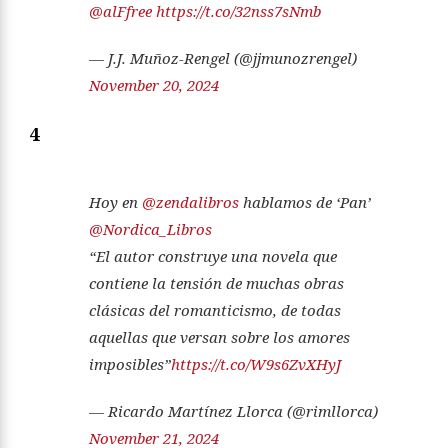
@alFfree
https://t.co/32nss7sNmb
— J.J. Muñoz-Rengel (@jjmunozrengel)
November 20, 2024
4
Hoy en
@zendalibros
hablamos de ‘Pan’
@Nordica_Libros
“El autor construye una novela que
contiene la tensión de muchas obras
clásicas del romanticismo, de todas
aquellas que versan sobre los amores
imposibles”
https://t.co/W9s6ZvXHyJ
— Ricardo Martínez Llorca (@rimllorca)
November 21, 2024