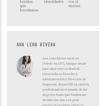
heridas
identidades
con el
que
vientre
heredamos
ANA LENA RIVERA
Ana Lena Rivera nació en
Oviedo en 1972, aunque desde
hace años vive en Madrid.
Licenciada en Derecho y
Administración y Dirección de
Empresas, desarrolló su carrera
profesional en el mundo de los
negocios hasta que finalmente
decidió dar alas a su gran
pasión: la escritura. Inició su