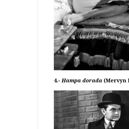
4.-
Hampa dorada
(Mervyn L