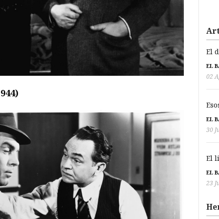
Art
El 
EL 
02 A
1944)
Eso
EL 
30 J
El 
EL 
23 J
He