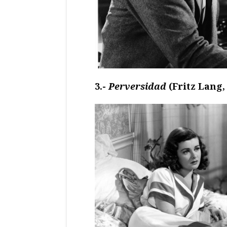
3.-
Perversidad
(Fritz Lang,