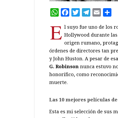
WhatsApp
Facebook
Twitter
Teleg
Ema
C
E
l suyo fue uno de los r
Hollywood durante las d
origen rumano, protago
órdenes de directores tan pre
y John Huston. A pesar de esa
G. Robinson
nunca estuvo nom
honorífico, como reconocimie
muerte.
Las 10 mejores películas d
Esta es mi selección de sus m