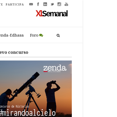
TE
PARTICIPA
enda-Edhasa
Foro
evo concurso