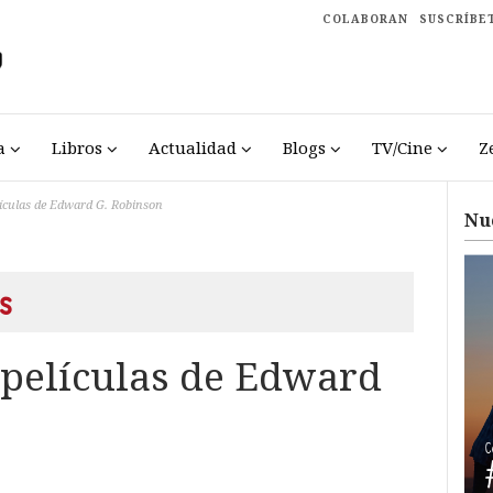
COLABORAN
SUSCRÍBE
a
Libros
Actualidad
Blogs
TV/Cine
Z
lículas de Edward G. Robinson
Nu
s
 películas de Edward