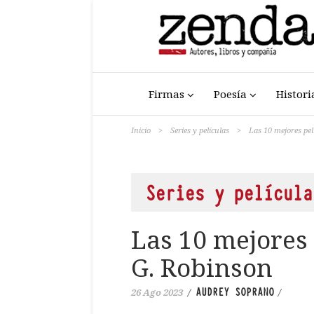
Firmas
Poesía
Histori
Inicio
>
Series y películas
>
Las 10 mejores pe
Series y película
Las 10 mejores
G. Robinson
AUDREY SOPRANO
26 Ago 2023
/
/