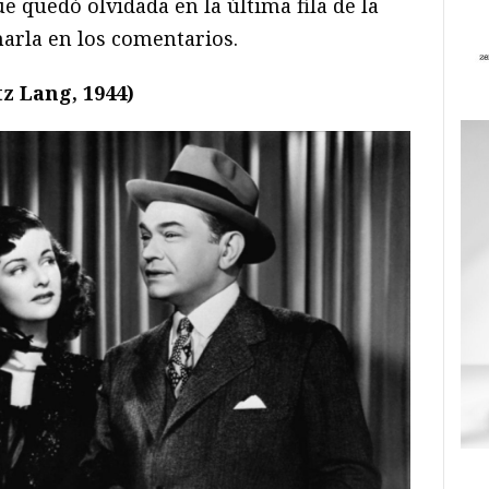
e quedó olvidada en la última fila de la
narla en los comentarios.
tz Lang, 1944)