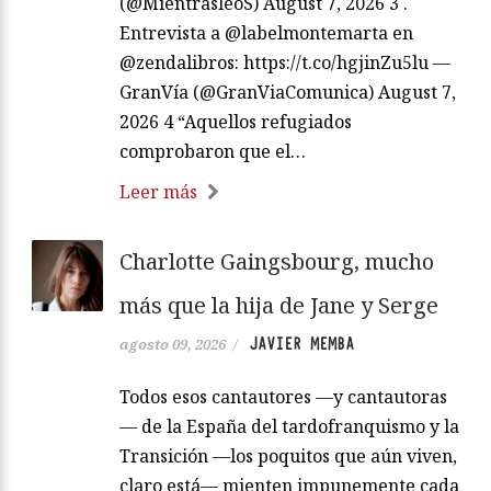
(@MientrasleoS) August 7, 2026 3 .
Entrevista a @labelmontemarta en
@zendalibros: https://t.co/hgjinZu5lu —
GranVía (@GranViaComunica) August 7,
2026 4 “Aquellos refugiados
comprobaron que el…
Leer más
Charlotte Gaingsbourg, mucho
más que la hija de Jane y Serge
JAVIER MEMBA
agosto 09, 2026
/
Todos esos cantautores —y cantautoras
— de la España del tardofranquismo y la
Transición —los poquitos que aún viven,
claro está— mienten impunemente cada