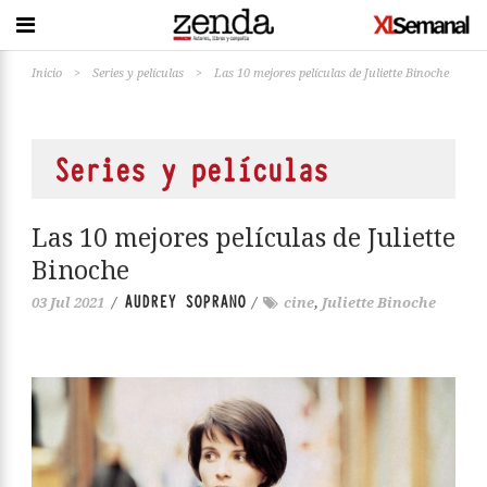
Inicio
>
Series y películas
>
Las 10 mejores películas de Juliette Binoche
Series y películas
Las 10 mejores películas de Juliette
Binoche
AUDREY SOPRANO
03 Jul 2021
/
/
cine
,
Juliette Binoche