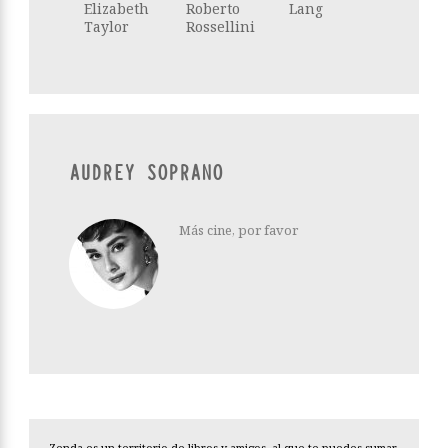
Elizabeth
Roberto
Lang
Taylor
Rossellini
AUDREY SOPRANO
Más cine, por favor
Zenda es un territorio de libros y amigos, al que te puedes sumar