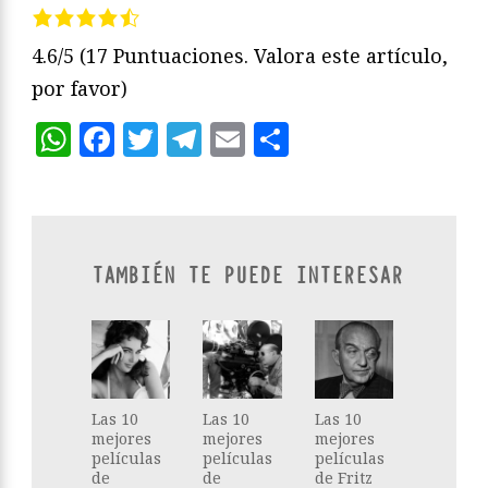
4.6/5
(17 Puntuaciones. Valora este artículo,
por favor)
WhatsApp
Facebook
Twitter
Telegram
Email
Compartir
TAMBIÉN TE PUEDE INTERESAR
Las 10
Las 10
Las 10
mejores
mejores
mejores
películas
películas
películas
de
de
de Fritz