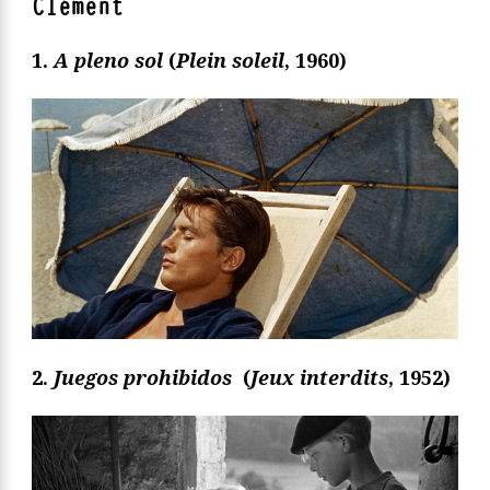
Clément
1.
A pleno sol
(
Plein soleil
, 1960)
2.
Juegos prohibidos
(
Jeux interdits
, 1952)