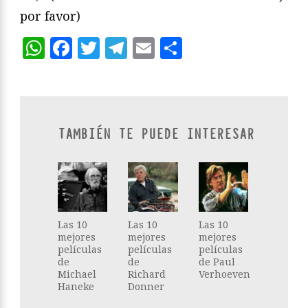
por favor)
WhatsApp
Facebook
Twitter
Telegram
Email
Compartir
TAMBIÉN TE PUEDE INTERESAR
Las 10
Las 10
Las 10
mejores
mejores
mejores
películas
películas
películas
de
de
de Paul
Michael
Richard
Verhoeven
Haneke
Donner