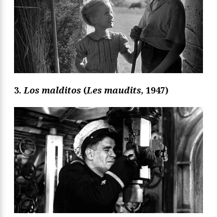
3.
Los malditos
(
Les maudits
, 1947)