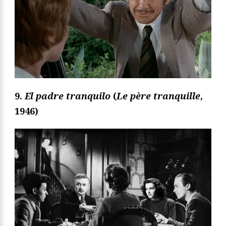
9.
El padre tranquilo
(
Le père tranquille
,
1946)