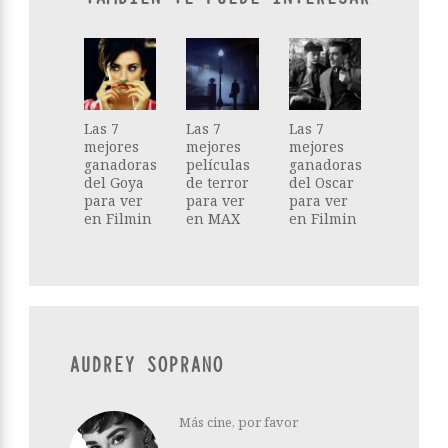
Las 7
Las 7
Las 7
mejores
mejores
mejores
ganadoras
películas
ganadoras
del Goya
de terror
del Oscar
para ver
para ver
para ver
en Filmin
en MAX
en Filmin
AUDREY SOPRANO
Más cine, por favor