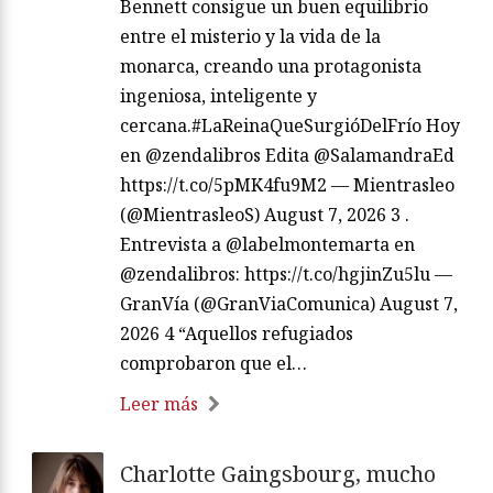
Bennett consigue un buen equilibrio
entre el misterio y la vida de la
monarca, creando una protagonista
ingeniosa, inteligente y
cercana.#LaReinaQueSurgióDelFrío Hoy
en @zendalibros Edita @SalamandraEd
https://t.co/5pMK4fu9M2 — Mientrasleo
(@MientrasleoS) August 7, 2026 3 .
Entrevista a @labelmontemarta en
@zendalibros: https://t.co/hgjinZu5lu —
GranVía (@GranViaComunica) August 7,
2026 4 “Aquellos refugiados
comprobaron que el…
Leer más
Charlotte Gaingsbourg, mucho