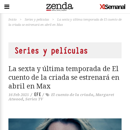
Inicio
>
Series y películas
>
La sexta y última temporada de El cuento de
la criada se estrenará en abril en Max
Series y películas
La sexta y última temporada de El
cuento de la criada se estrenará en
abril en Max
EFE
16 Feb 2025
/
/
El cuento de la criada
,
Margaret
Atwood
,
Series TV