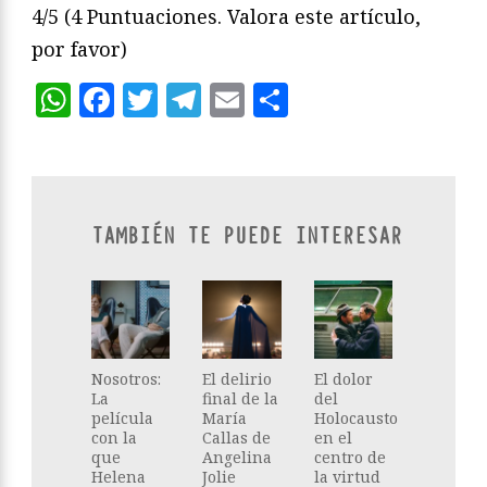
4/5
(4 Puntuaciones. Valora este artículo,
por favor)
WhatsApp
Facebook
Twitter
Telegram
Email
Compartir
TAMBIÉN TE PUEDE INTERESAR
Nosotros:
El delirio
El dolor
La
final de la
del
película
María
Holocausto
con la
Callas de
en el
que
Angelina
centro de
Helena
Jolie
la virtud