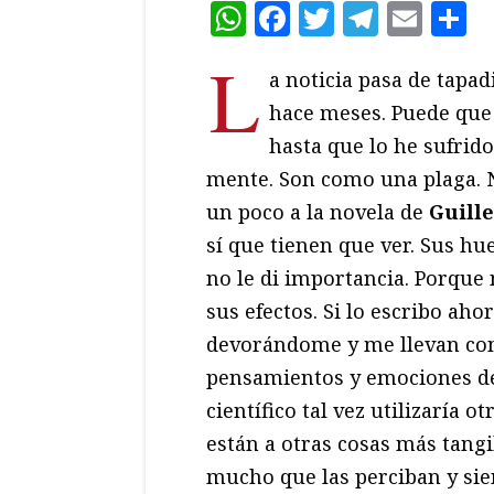
WhatsApp
Facebook
Twitter
Teleg
Ema
C
L
a noticia pasa de tapad
hace meses. Puede que
hasta que lo he sufrid
mente. Son como una plaga. 
un poco a la novela de
Guill
sí que tienen que ver. Sus h
no le di importancia. Porque
sus efectos. Si lo escribo aho
devorándome y me llevan con 
pensamientos y emociones de
científico tal vez utilizaría 
están a otras cosas más tangib
mucho que las perciban y sie