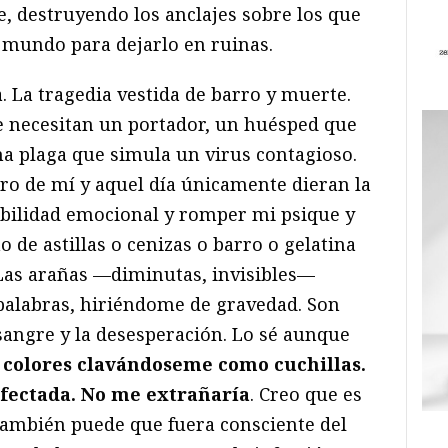
e, destruyendo los anclajes sobre los que
u mundo para dejarlo en ruinas.
ia. La tragedia vestida de barro y muerte.
ue necesitan un portador, un huésped que
Una plaga que simula un virus contagioso.
ro de mí y aquel día únicamente dieran la
abilidad emocional y romper mi psique y
de astillas o cenizas o barro o gelatina
 Las arañas —diminutas, invisibles—
 palabras, hiriéndome de gravedad. Son
a sangre y la desesperación. Lo sé aunque
s colores clavándoseme como cuchillas.
nfectada. No me extrañaría
. Creo que es
e también puede que fuera consciente del