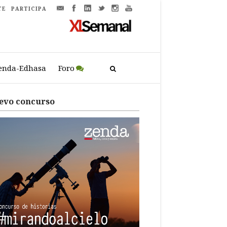
TE
PARTICIPA
enda-Edhasa
Foro
evo concurso