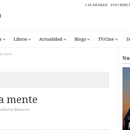
COLABORAN
SUSCRÍBE
a
Libros
Actualidad
Blogs
TV/Cine
Z
la mente
Nu
la mente
diario Bizarro