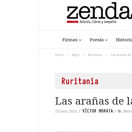
Firmas
Poesía
Histori
Inicio
>
Blogs
>
Ruritania
>
Las arañas de 
Ruritania
Las arañas de 
VÍCTOR MORATA
23 Nov 2025
/
/
Meta