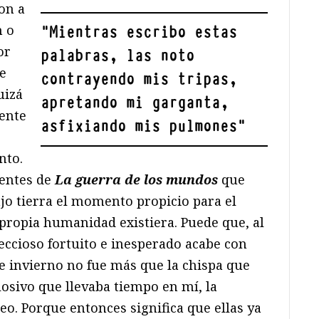
on a
n o
"
Mientras escribo estas
or
palabras, las noto
e
contrayendo mis tripas,
uizá
apretando mi garganta,
mente
asfixiando mis pulmones
"
nto.
entes de
La guerra de los mundos
que
o tierra el momento propicio para el
 propia humanidad existiera. Puede que, al
feccioso fortuito e inesperado acabe con
ese invierno no fue más que la chispa que
osivo que llevaba tiempo en mí, la
reo. Porque entonces significa que ellas ya