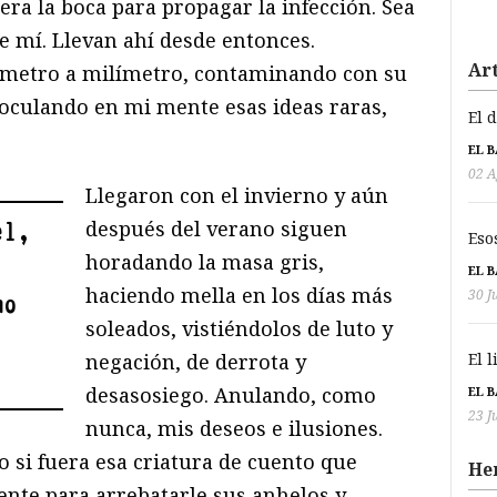
era la boca para propagar la infección. Sea
e mí. Llevan ahí desde entonces.
Art
metro a milímetro, contaminando con su
oculando en mi mente esas ideas raras,
El 
EL 
02 A
Llegaron con el invierno y aún
después del verano siguen
el,
Eso
horadando la masa gris,
EL 
haciendo mella en los días más
30 J
mo
soleados, vistiéndolos de luto y
negación, de derrota y
El 
desasosiego. Anulando, como
EL 
23 J
nunca, mis deseos e ilusiones.
si fuera esa criatura de cuento que
He
ente para arrebatarle sus anhelos y