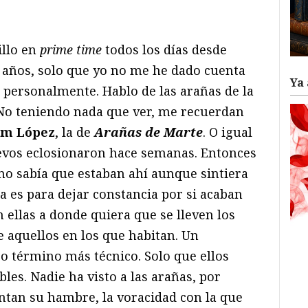
ram
il
ompartir
illo en
prime time
todos los días desde
 años, solo que yo no me he dado cuenta
Ya 
o personalmente. Hablo de las arañas de la
No teniendo nada que ver, me recuerdan
em López
, la de
Arañas de Marte
. O igual
uevos eclosionaron hace semanas. Entonces
 no sabía que estaban ahí aunque sintiera
ra es para dejar constancia por si acaban
ellas a donde quiera que se lleven los
 aquellos en los que habitan. Un
otro término más técnico. Solo que ellos
les. Nadie ha visto a las arañas, por
ntan su hambre, la voracidad con la que