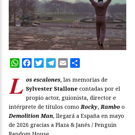
WhatsApp
Facebook
Twitter
Telegram
Email
Compartir
L
os escalones
, las memorias de
Sylvester Stallone
contadas por el
propio actor, guionista, director e
intérprete de títulos como
Rocky
,
Rambo
o
Demolition Man
, llegará a España en mayo
de 2026 gracias a Plaza & Janés / Penguin
Random House.