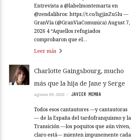
Entrevista a @labelmontemarta en
@zendalibros: https://t.co/hgjinZu5lu —
GranVía (@GranViaComunica) August 7,
2026 4 “Aquellos refugiados
comprobaron que el…
Leer más
Charlotte Gaingsbourg, mucho
más que la hija de Jane y Serge
JAVIER MEMBA
agosto 09, 2026
/
Todos esos cantautores —y cantautoras
— de la España del tardofranquismo y la
Transición —los poquitos que aún viven,
claro está— mienten impunemente cada