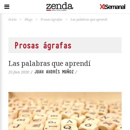
Inicio
>
Blogs
>
Prosas ágrafas
>
Las palabras que aprendí
Prosas ágrafas
Las palabras que aprendí
JUAN ANDRÉS MUÑOZ
25 Jun 2020
/
/