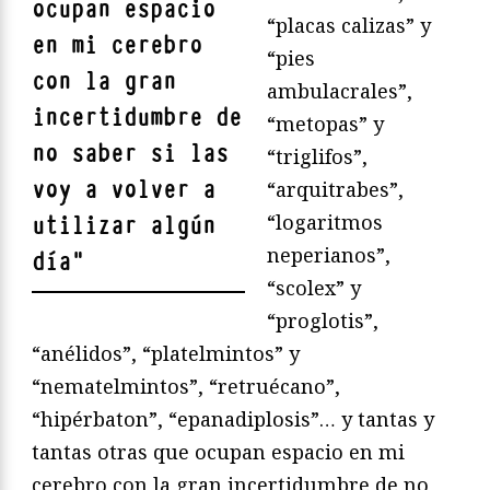
ocupan espacio
“placas calizas” y
en mi cerebro
“pies
con la gran
ambulacrales”,
incertidumbre de
“metopas” y
no saber si las
“triglifos”,
voy a volver a
“arquitrabes”,
“logaritmos
utilizar algún
neperianos”,
día
"
“scolex” y
“proglotis”,
“anélidos”, “platelmintos” y
“nematelmintos”, “retruécano”,
“hipérbaton”, “epanadiplosis”… y tantas y
tantas otras que ocupan espacio en mi
cerebro con la gran incertidumbre de no