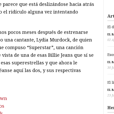
e parece que está deslizándose hacia atrás
 el ridículo alguna vez intentando
Art
El 
unos pocos meses después de estrenarse
EL 
ubo una cantante, Lydia Murdock, de quien
02 A
que compuso “Superstar”, una canción
vista de una de esas Billie Jeans que sí se
Eso
sas superestrellas y que ahora le
EL 
30 J
anse aquí las dos, y sus respectivas
El 
EL 
23 J
town
os
He
ck