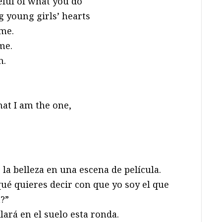
eful of what you do
 young girls’ hearts
 me.
me.
n.
hat I am the one,
 la belleza en una escena de película.
ué quieres decir con que yo soy el que
a?”
ilará en el suelo esta ronda.