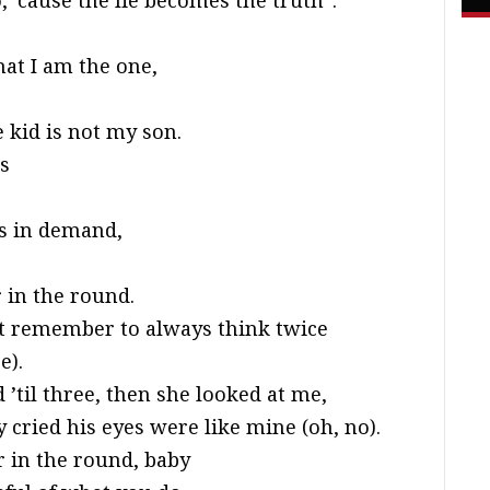
, ’cause the lie becomes the truth”.
hat I am the one,
e kid is not my son.
ts
s in demand,
 in the round.
st remember to always think twice
e).
’til three, then she looked at me,
cried his eyes were like mine (oh, no).
r in the round, baby