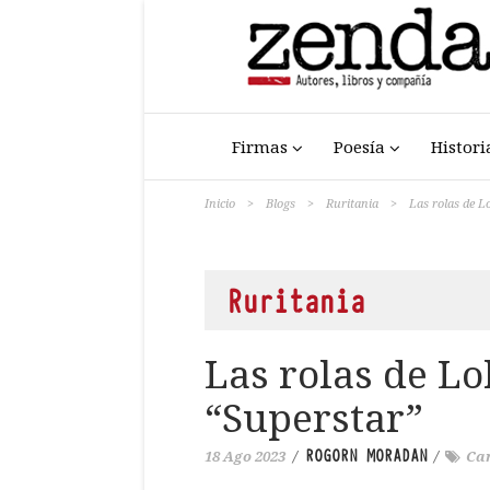
Firmas
Poesía
Histori
Inicio
>
Blogs
>
Ruritania
>
Las rolas de Lo
Ruritania
Las rolas de Lol
“Superstar”
ROGORN MORADAN
18 Ago 2023
/
/
Can