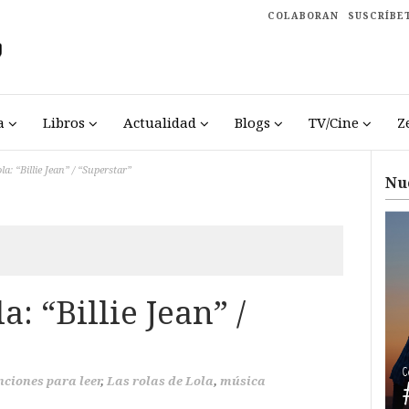
COLABORAN
SUSCRÍBE
a
Libros
Actualidad
Blogs
TV/Cine
Z
la: “Billie Jean” / “Superstar”
Nu
a: “Billie Jean” /
ciones para leer
,
Las rolas de Lola
,
música