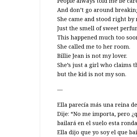
People always told me be car
And don’t go around breaking
She came and stood right by
Just the smell of sweet perfu
This happened much too soo
She called me to her room.
Billie Jean is not my lover.
She’s just a girl who claims t
but the kid is not my son.
—
Ella parecía más una reina de
Dije: “No me importa, pero ¿q
bailará en el suelo esta rond
Ella dijo que yo soy el que ba