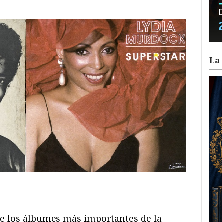
La 
ram
il
ompartir
e los álbumes más importantes de la