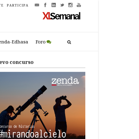
TE
PARTICIPA
enda-Edhasa
Foro
evo concurso