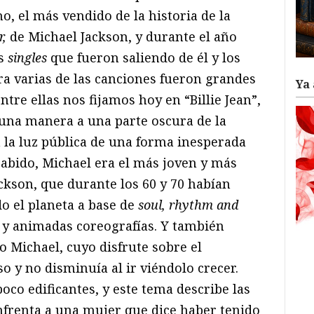
o, el más vendido de la historia de la
r,
de Michael Jackson, y durante el año
s
singles
que fueron saliendo de él y los
ra varias de las canciones fueron grandes
Ya 
tre ellas nos fijamos hoy en “Billie Jean”,
una manera a una parte oscura de la
 la luz pública de una forma inesperada
abido, Michael era el más joven y más
ckson, que durante los 60 y 70 habían
o el planeta a base de
soul, rhythm and
 y animadas coreografías. Y también
 Michael, cuyo disfrute sobre el
o y no disminuía al ir viéndolo crecer.
oco edificantes, y este tema describe las
nfrenta a una mujer que dice haber tenido