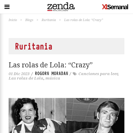
Inicio
>
Blogs
>
Ruritania
>
Las rolas de Lola: “Crazy”
Ruritania
Las rolas de Lola: “Crazy”
ROGORN MORADAN
01 Dic 2023
/
/
Canciones para leer
,
Las rolas de Lola
,
música