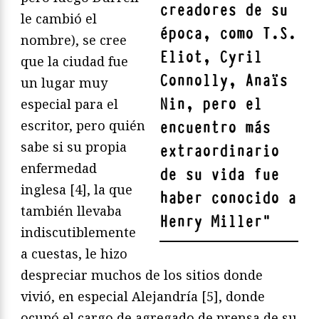
creadores de su
le cambió el
época, como T.S.
nombre), se cree
Eliot, Cyril
que la ciudad fue
Connolly, Anaïs
un lugar muy
Nin
, pero el
especial para el
escritor, pero quién
encuentro más
sabe si su propia
extraordinario
enfermedad
de su vida fue
inglesa [4], la que
haber conocido a
también llevaba
Henry Miller
"
indiscutiblemente
a cuestas, le hizo
despreciar muchos de los sitios donde
vivió, en especial Alejandría [5], donde
ocupó el cargo de agregado de prensa de su