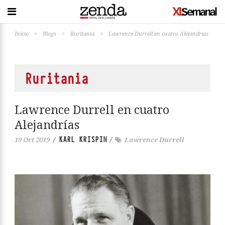
Inicio
>
Blogs
>
Ruritania
>
Lawrence Durrell en cuatro Alejandrías
Ruritania
Lawrence Durrell en cuatro
Alejandrías
KARL KRISPIN
19 Oct 2019
/
/
Lawrence Durrell