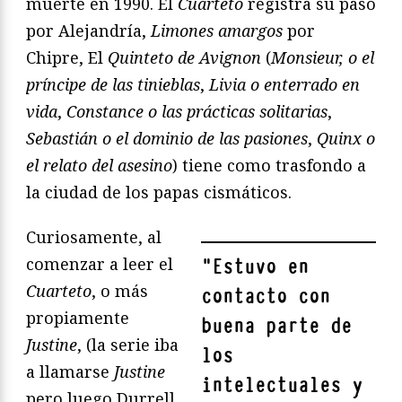
muerte en 1990. El
Cuarteto
registra su paso
por Alejandría,
Limones amargos
por
Chipre, El
Quinteto de Avignon
(
Monsieur, o el
príncipe de las tinieblas
,
Livia o enterrado en
vida
,
Constance o las prácticas solitarias
,
Sebastián o el dominio de las pasiones
,
Quinx o
el relato del asesino
) tiene como trasfondo a
la ciudad de los papas cismáticos.
Curiosamente, al
comenzar a leer el
"
Estuvo en
Cuarteto
, o más
contacto con
propiamente
buena parte de
Justine
, (la serie iba
los
a llamarse
Justine
intelectuales y
pero luego Durrell