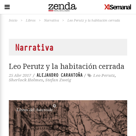
Inicio
>
Libros
>
Narrativa
>
Leo Perutz y la habitación cerrada
Narrativa
Leo Perutz y la habitación cerrada
ALEJANDRO CARANTOÑA
25 Abr 2017
/
/
Leo Perutz
,
Sherlock Holmes
,
Stefan Zweig