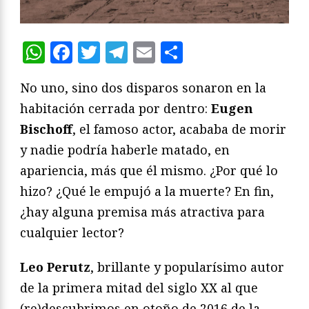
WhatsApp
Facebook
Twitter
Telegram
Email
Compartir
No uno, sino dos disparos sonaron en la
habitación cerrada por dentro:
Eugen
Bischoff
, el famoso actor, acababa de morir
y nadie podría haberle matado, en
apariencia, más que él mismo. ¿Por qué lo
hizo? ¿Qué le empujó a la muerte? En fin,
¿hay alguna premisa más atractiva para
cualquier lector?
Leo Perutz
, brillante y popularísimo autor
de la primera mitad del siglo XX al que
(re)descubrimos en otoño de 2016 de la