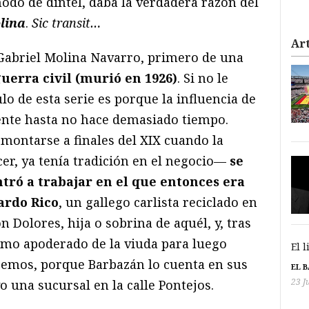
odo de dintel, daba la verdadera razón del
lina
.
Sic transit…
Art
abriel Molina Navarro, primero de una
guerra civil (murió en 1926)
. Si no le
lo de esta serie es porque la influencia de
ente hasta no hace demasiado tiempo.
montarse a finales del XIX cuando la
er, ya tenía tradición en el negocio—
se
tró a trabajar en el que entonces era
ardo Rico
, un gallego carlista reciclado en
n Dolores, hija o sobrina de aquél, y, tras
mo apoderado de la viuda para luego
El 
bemos, porque Barbazán lo cuenta en sus
EL 
23 J
o una sucursal en la calle Pontejos.