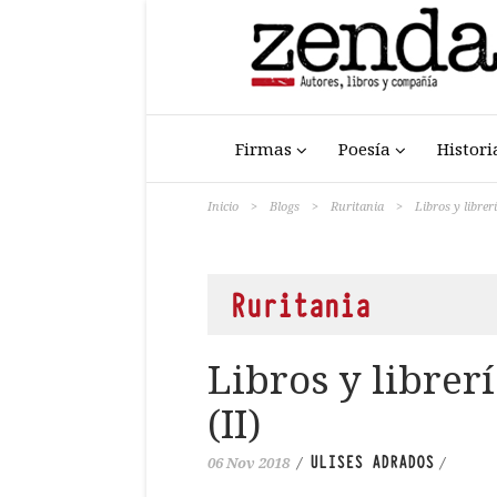
Firmas
Poesía
Histori
Inicio
>
Blogs
>
Ruritania
>
Libros y librer
Ruritania
Libros y librer
(II)
ULISES ADRADOS
06 Nov 2018
/
/