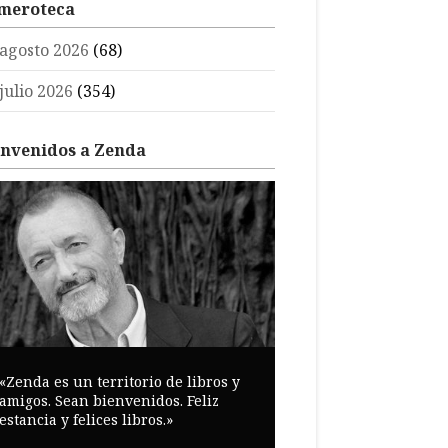
meroteca
agosto 2026
(68)
julio 2026
(354)
envenidos a Zenda
«Zenda es un territorio de libros y
amigos. Sean bienvenidos. Feliz
estancia y felices libros.»