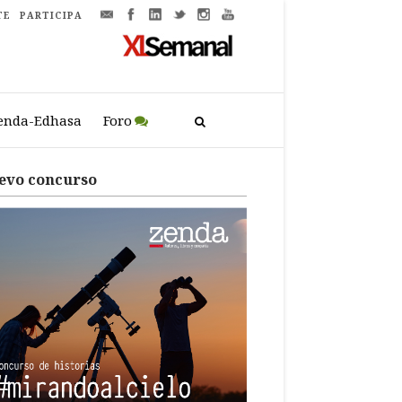
TE
PARTICIPA
enda-Edhasa
Foro
evo concurso