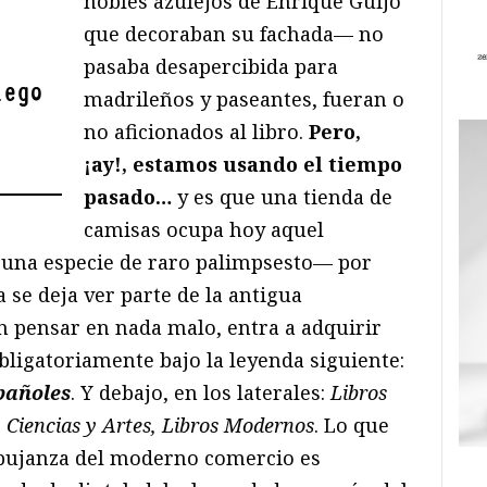
nobles azulejos de Enrique Guijo
que decoraban su fachada— no
pasaba desapercibida para
lego
madrileños y paseantes, fueran o
no aficionados al libro.
Pero,
¡ay!, estamos usando el tiempo
pasado…
y es que una tienda de
camisas ocupa hoy aquel
 una especie de raro palimpsesto— por
 se deja ver parte de la antigua
sin pensar en nada malo, entra a adquirir
bligatoriamente bajo la leyenda siguiente:
spañoles
. Y debajo, en los laterales:
Libros
, Ciencias y Artes, Libros Modernos
. Lo que
 pujanza del moderno comercio es