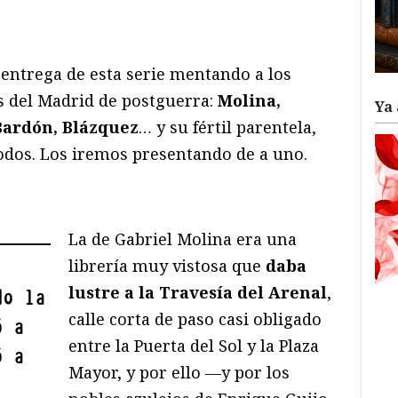
ram
il
ompartir
entrega de esta serie mentando a los
s del Madrid de postguerra:
Molina,
Ya 
Bardón, Blázquez
… y su fértil parentela,
todos. Los iremos presentando de a uno.
La de Gabriel Molina era una
librería muy vistosa que
daba
lustre a la Travesía del Arenal
,
do la
calle corta de paso casi obligado
ó a
entre la Puerta del Sol y la Plaza
ó a
Mayor, y por ello —y por los