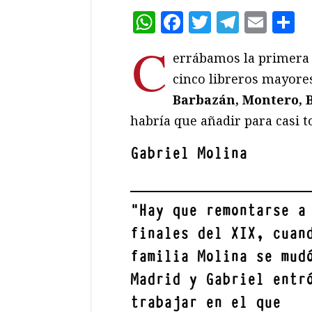
WhatsApp
Facebook
Twitter
Teleg
Ema
C
C
errábamos la primera 
cinco libreros mayore
Barbazán, Montero, 
habría que añadir para casi 
Gabriel Molina
"
Hay que remontarse a
finales del XIX, cuan
familia Molina
se mud
Madrid y Gabriel entr
trabajar en el que