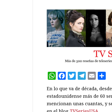
WhatsApp
Facebook
Twitter
Teleg
Ema
C
En lo que va de década, desde
estadounidense más de 60 seri
mencionan unas cuantas, y se 
en el blog
TVSeriesUSA
.