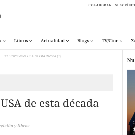
COLABORAN
SUSCRÍBE
a
Libros
Actualidad
Blogs
TV/Cine
Z
>
30 LiteraSeries USA de esta década (1)
Nu
 USA de esta década
evisión y libros