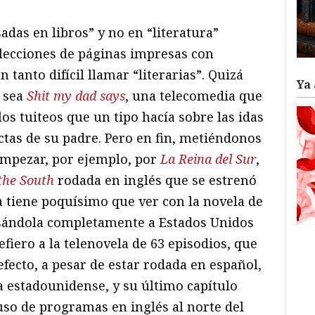
adas en libros” y no en “literatura”
olecciones de páginas impresas con
n tanto difícil llamar “literarias”. Quizá
Ya 
 sea
Shit my dad says
, una telecomedia que
os tuiteos que un tipo hacía sobre las idas
ctas de su padre. Pero en fin, metiéndonos
mpezar, por ejemplo, por
La Reina del Sur
,
the South
rodada en inglés que se estrenó
a tiene poquísimo que ver con la novela de
asándola completamente a Estados Unidos
efiero a la telenovela de 63 episodios, que
efecto, a pesar de estar rodada en español,
 estadounidense, y su último capítulo
luso de programas en inglés al norte del