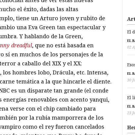
 conocían antes de ver estas nuevas
mucho el éxito, dadas las altas
emplo, tiene un Arturo joven y rubito de
Art
ambio una Eva Green tan espectacular y
El 
umbra. Y hablando de la Green,
EL 
nny dreadful
, que no está basada en
02 A
ro sí en muchos de los personajes de la
terror a caballo del XIX y el XX:
Eso
, los hombres lobo, Drácula, etc. Intensa,
EL 
30 J
arne temática a la que hincarle el diente.
NBC es un disparate tan grande (el conde
El 
s energías renovables con acento yanqui,
EL 
ena verse con el chip cambiado para
23 J
también por la rubia mamporrera de los
 vampiro como el rey fueron cancelados
He