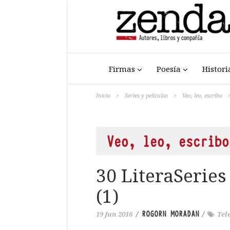
Firmas
Poesía
Histori
Inicio
>
Series y películas
>
Veo, leo, escribo
Veo, leo, escribo
30 LiteraSeries
(1)
ROGORN MORADAN
19 Jun 2016
/
/
Tel