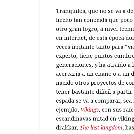
Tranquilos, que no se va a d
hecho tan conocida que poco 
otro gran logro, a nivel técn
en internet, de esta época do
veces irritante tanto para “
mu
experto, tiene puntos cumbr
generaciones, y ha atraído a l
acercaría a un enano o a un d
nacido otros proyectos de co
tener bastante difícil a parti
espada se va a comparar, sea r
ejemplo,
Vikings
, con sus raí
escandinavas mitad en viking
drakkar,
The last kingdom
, ba