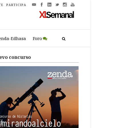
TE
PARTICIPA
enda-Edhasa
Foro
evo concurso