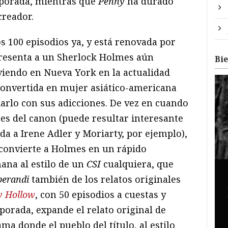
mporada, mientras que
Penny
ha durado
creador.
los 100 episodios ya, y está renovada por
resenta a un Sherlock Holmes aún
Bi
iviendo en Nueva York en la actualidad
convertida en mujer asiático-americana
darlo con sus adicciones. De vez en cuando
es del canon (puede resultar interesante
 da a Irene Adler y Moriarty, por ejemplo),
 convierte a Holmes en un rápido
ana al estilo de un
CSI
cualquiera, que
erandi
también de los relatos originales
y Hollow
, con 50 episodios a cuestas y
orada, expande el relato original de
a donde el pueblo del título, al estilo