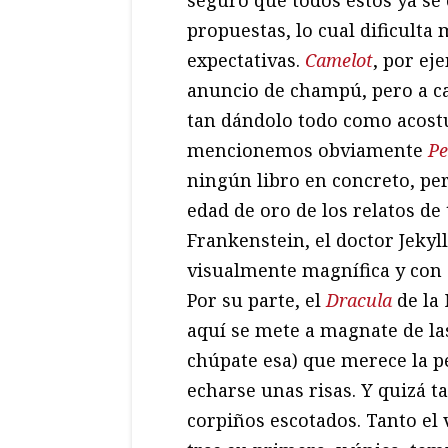
seguro que todos estos ya se
propuestas, lo cual dificulta 
expectativas.
Camelot
, por ej
anuncio de champú, pero a c
tan dándolo todo como acost
mencionemos obviamente
Pe
ningún libro en concreto, pe
edad de oro de los relatos de 
Frankenstein, el doctor Jekyll
visualmente magnífica y con c
Por su parte, el
Dracula
de la 
aquí se mete a magnate de la
chúpate esa) que merece la p
echarse unas risas. Y quizá 
corpiños escotados. Tanto el