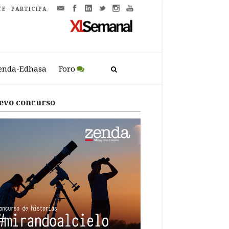
TE
PARTICIPA
enda-Edhasa
Foro
evo concurso