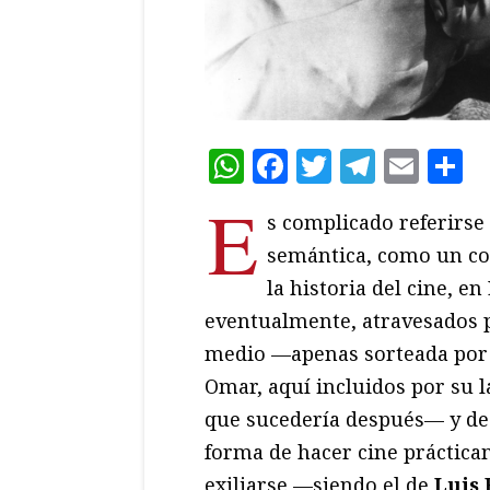
WhatsApp
Facebook
Twitter
Teleg
Ema
C
E
s complicado referirse
semántica, como un con
la historia del cine, e
eventualmente, atravesados 
medio —apenas sorteada por 
Omar, aquí incluidos por su l
que sucedería después— y de
forma de hacer cine práctica
exiliarse —siendo el de
Luis