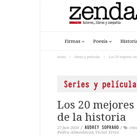
Firmas
Poesía
Histori
Inicio
>
Series y películas
>
Los 20 mejores cin
Series y película
Los 20 mejores
de la historia
AUDREY SOPRANO
27 Jun 2020
/
/
cin
Pedro Almodóvar
,
Víctor Erice