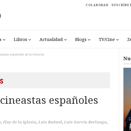
COLABORAN
SUSCRÍBE
a
Libros
Actualidad
Blogs
TV/Cine
Z
eastas españoles de la historia
Nu
s
 cineastas españoles
e
,
Eloy de la Iglesia
,
Luis Buñuel
,
Luis García Berlanga
,