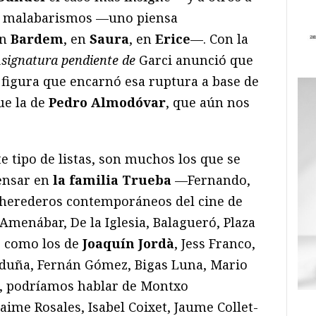
do malabarismos —uno piensa
en
Bardem
, en
Saura
, en
Erice
—. Con la
signatura pendiente de
Garci anunció que
 figura que encarnó esa ruptura a base de
ue la de
Pedro Almodóvar
, que aún nos
 tipo de listas, son muchos los que se
pensar en
la familia Trueba
—Fernando,
 herederos contemporáneos del cine de
menábar, De la Iglesia, Balagueró, Plaza
 como los de
Joaquín Jordà
, Jess Franco,
rduña, Fernán Gómez, Bigas Luna, Mario
, podríamos hablar de Montxo
ime Rosales, Isabel Coixet, Jaume Collet-