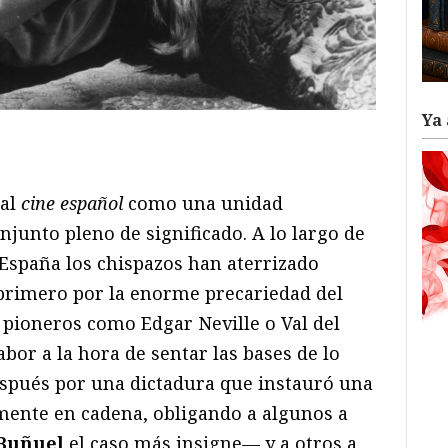
Ya 
ram
il
ompartir
 al
cine español
como una unidad
junto pleno de significado. A lo largo de
n España los chispazos han aterrizado
primero por la enorme precariedad del
pioneros como Edgar Neville o Val del
abor a la hora de sentar las bases de lo
spués por una dictadura que instauró una
mente en cadena, obligando a algunos a
 Buñuel
el caso más insigne— y a otros a