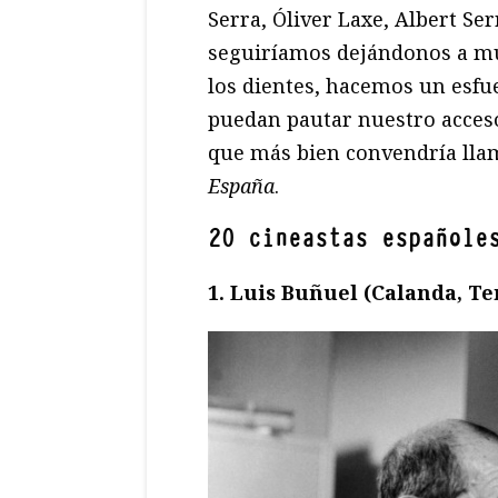
Serra, Óliver Laxe, Albert Se
seguiríamos dejándonos a mu
los dientes, hacemos un esf
puedan pautar nuestro acces
que más bien convendría lla
España
.
20 cineastas españole
1. Luis Buñuel (Calanda, Ter