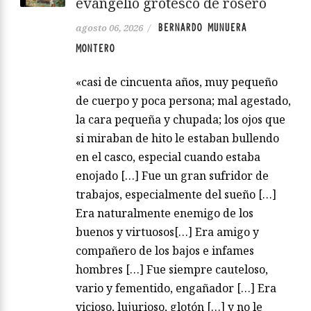
evangelio grotesco de rosero
BERNARDO MUNUERA
agosto 06, 2026
/
MONTERO
«casi de cincuenta años, muy pequeño
de cuerpo y poca persona; mal agestado,
la cara pequeña y chupada; los ojos que
si miraban de hito le estaban bullendo
en el casco, especial cuando estaba
enojado […] Fue un gran sufridor de
trabajos, especialmente del sueño […]
Era naturalmente enemigo de los
buenos y virtuosos[…] Era amigo y
compañero de los bajos e infames
hombres […] Fue siempre cauteloso,
vario y fementido, engañador […] Era
vicioso, lujurioso, glotón […] y no le