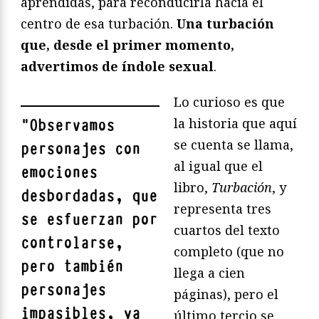
aprendidas, para reconducirla hacia el
centro de esa turbación.
Una turbación
que, desde el primer momento,
advertimos de índole sexual
.
Lo curioso es que
la historia que aquí
"
Observamos
se cuenta se llama,
personajes con
al igual que el
emociones
libro,
Turbación
, y
desbordadas, que
representa tres
se esfuerzan por
cuartos del texto
controlarse,
completo (que no
pero también
llega a cien
personajes
páginas), pero el
impasibles, ya
último tercio se