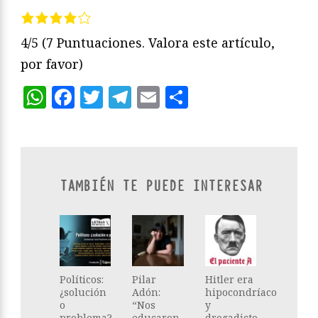
4/5
(7 Puntuaciones. Valora este artículo,
por favor)
WhatsApp
Facebook
Twitter
Telegram
Email
Compartir
TAMBIÉN TE PUEDE INTERESAR
Políticos:
Pilar
Hitler era
¿solución
Adón:
hipocondríaco
o
“Nos
y
problema?,
educaron
drogadicto,