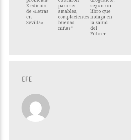
X edición
para ser
según un
de «Letras
amables,
libro que
en
complacientes,
indaga en
Sevilla»
buenas
la salud
niñas”
del
Führer
EFE