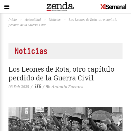
Inicio
>
Actualidad
>
Noticias
>
Los Leones de Rota, otro capítulo
perdido de la Guerra Civil
Noticias
Los Leones de Rota, otro capítulo
perdido de la Guerra Civil
EFE
03 Feb 2025
/
/
Antonio Fuentes