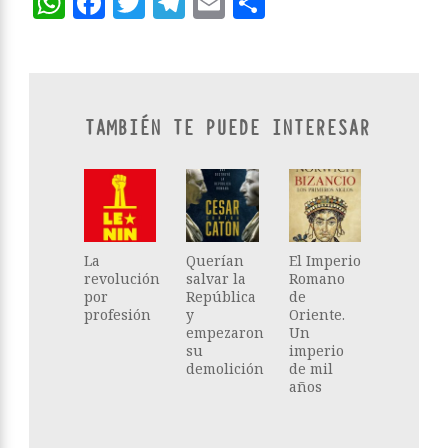
WhatsApp
Facebook
Twitter
Telegram
Email
Compartir
TAMBIÉN TE PUEDE INTERESAR
La
Querían
El Imperio
revolución
salvar la
Romano
por
República
de
profesión
y
Oriente.
empezaron
Un
su
imperio
demolición
de mil
años