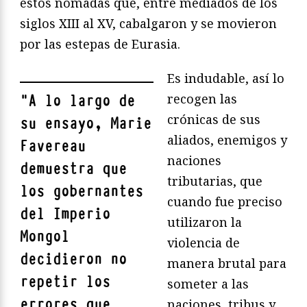
estos nómadas que, entre mediados de los
siglos XIII al XV, cabalgaron y se movieron
por las estepas de Eurasia.
Es indudable, así lo
recogen las
"
A lo largo de
crónicas de sus
su ensayo, Marie
aliados, enemigos y
Favereau
naciones
demuestra que
tributarias, que
los gobernantes
cuando fue preciso
del Imperio
utilizaron la
Mongol
violencia de
decidieron no
manera brutal para
repetir los
someter a las
errores que
naciones, tribus y