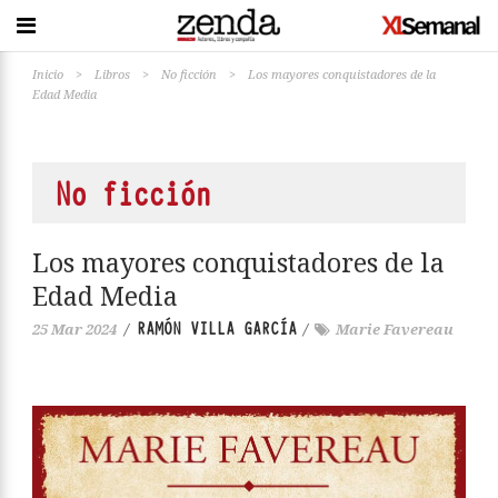
Inicio
>
Libros
>
No ficción
>
Los mayores conquistadores de la
Edad Media
No ficción
Los mayores conquistadores de la
Edad Media
RAMÓN VILLA GARCÍA
25 Mar 2024
/
/
Marie Favereau