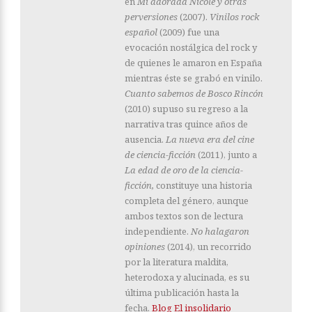
en
Mi adorada Nicole y otras
perversiones
(2007).
Vinilos rock
español
(2009) fue una
evocación nostálgica del rock y
de quienes le amaron en España
mientras éste se grabó en vinilo.
Cuanto sabemos de Bosco Rincón
(2010) supuso su regreso a la
narrativa tras quince años de
ausencia.
La nueva era del cine
de ciencia-ficción
(2011), junto a
La edad de oro de la ciencia-
ficción,
constituye una historia
completa del género, aunque
ambos textos son de lectura
independiente.
No halagaron
opiniones
(2014), un recorrido
por la literatura maldita,
heterodoxa y alucinada, es su
última publicación hasta la
fecha.
Blog El insolidario