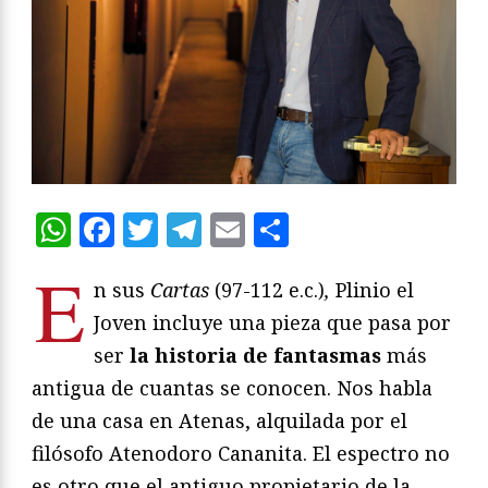
WhatsApp
Facebook
Twitter
Telegram
Email
Compartir
E
n sus
Cartas
(97-112 e.c.)
,
Plinio el
Joven incluye una pieza que pasa por
ser
la historia de fantasmas
más
antigua de cuantas se conocen. Nos habla
de una casa en Atenas, alquilada por el
filósofo Atenodoro Cananita. El espectro no
es otro que el antiguo propietario de la