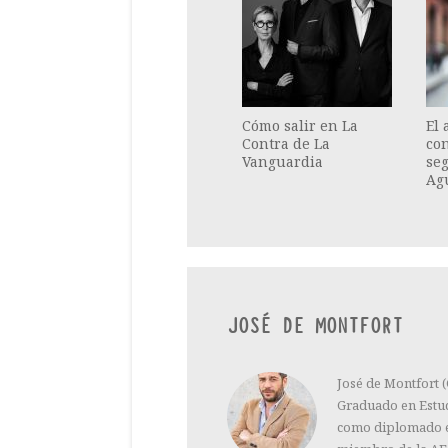
Cómo salir en La
El
Contra de La
co
Vanguardia
se
Ag
JOSÉ DE MONTFORT
José de Montfort (C
Graduado en Estud
como diplomado en