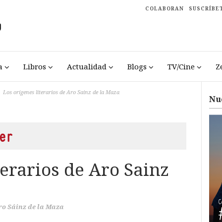
COLABORAN
SUSCRÍBE
a
Libros
Actualidad
Blogs
TV/Cine
Z
Los orígenes literarios de Aro Sainz de la Maza
Nu
er
terarios de Aro Sainz
ro Sáinz de la Maza