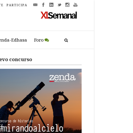
TE
PARTICIPA
enda-Edhasa
Foro
evo concurso