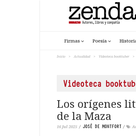
Firmas
Poesía
Histori
Inicio
>
Actualidad
>
Videoteca booktuber
>
Videoteca booktub
Los orígenes li
de la Maza
JOSÉ DE MONTFORT
16 Jul 2025
/
/
A