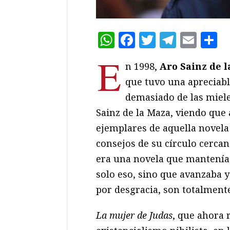
WhatsApp
Facebook
Twitter
Teleg
Ema
C
E
n 1998,
Aro Sainz de 
que tuvo una apreciabl
demasiado de las mieles
Sainz de la Maza, viendo que
ejemplares de aquella novela
consejos de su círculo cercano
era una novela que mantenía 
solo eso, sino que avanzaba 
por desgracia, son totalmente
La mujer de Judas
, que ahora 