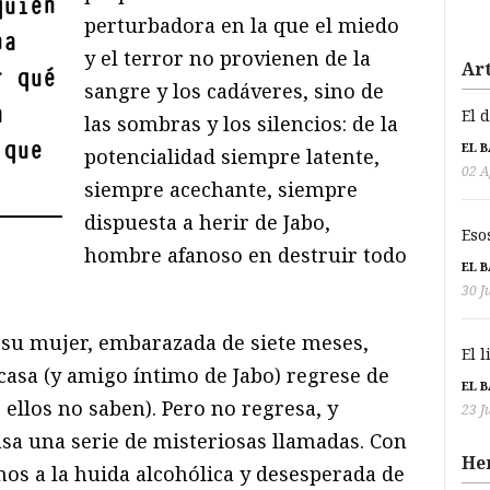
quien
perturbadora en la que el miedo
na
y el terror no provienen de la
Art
r qué
sangre y los cadáveres, sino de
a
El 
las sombras y los silencios: de la
 que
EL 
potencialidad siempre latente,
02 A
siempre acechante, siempre
dispuesta a herir de Jabo,
Eso
hombre afanoso en destruir todo
EL 
30 J
y su mujer, embarazada de siete meses,
El 
casa (y amigo íntimo de Jabo) regrese de
EL 
 ellos no saben). Pero no regresa, y
23 J
asa una serie de misteriosas llamadas. Con
He
mos a la huida alcohólica y desesperada de