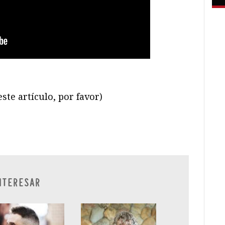
ste artículo, por favor)
ram
il
ompartir
NTERESAR