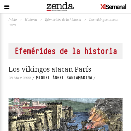
Inicio
>
Historia
>
Efemérides de la historia
>
Los vikingos atacan
París
Efemérides de la historia
Los vikingos atacan París
MIGUEL ÁNGEL SANTAMARINA
28 Mar 2022
/
/