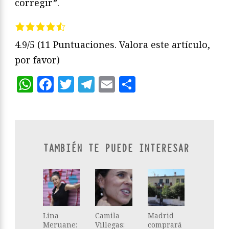
corregir”.
4.9/5
(11 Puntuaciones. Valora este artículo,
por favor)
WhatsApp
Facebook
Twitter
Telegram
Email
Compartir
TAMBIÉN TE PUEDE INTERESAR
Lina
Camila
Madrid
Meruane:
Villegas:
comprará