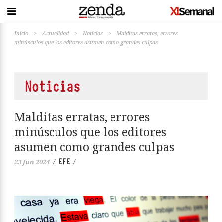
Inicio
>
Actualidad
>
Noticias
>
Malditas erratas, errores
minúsculos que los editores asumen como grandes culpas
Noticias
Malditas erratas, errores
minúsculos que los editores
asumen como grandes culpas
EFE
23 Jun 2024
/
/