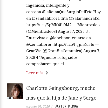
ingeniosa, inteligente y
cercana.#LaReinaQueSurgióDelFrío Hoy
en @zendalibros Edita @SalamandraEd
https://t.co/5pMK4fu9M2 — Mientrasleo
(@MientrasleoS) August 7, 2026 3 .
Entrevista a @labelmontemarta en
@zendalibros: https://t.co/hgjinZu5lu —
GranVía (@GranViaComunica) August 7,
2026 4 “Aquellos refugiados
comprobaron que el…
Leer más
Charlotte Gaingsbourg, mucho
más que la hija de Jane y Serge
JAVIER MEMBA
agosto 09, 2026
/