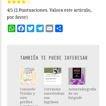
4/5
(2 Puntuaciones. Valora este artículo,
por favor)
WhatsApp
Facebook
Twitter
Telegram
Email
Compartir
TAMBIÉN TE PUEDE INTERESAR
Consuelo
Cervantes
Autorradiografía
Triviño y
sonriéndose
de un
cien
sus
biógrafo
perfiles
lágrimas