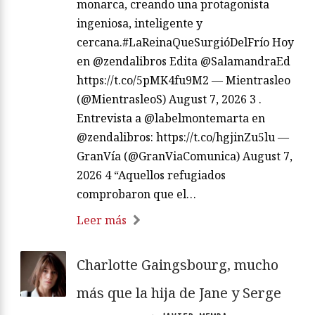
monarca, creando una protagonista
ingeniosa, inteligente y
cercana.#LaReinaQueSurgióDelFrío Hoy
en @zendalibros Edita @SalamandraEd
https://t.co/5pMK4fu9M2 — Mientrasleo
(@MientrasleoS) August 7, 2026 3 .
Entrevista a @labelmontemarta en
@zendalibros: https://t.co/hgjinZu5lu —
GranVía (@GranViaComunica) August 7,
2026 4 “Aquellos refugiados
comprobaron que el…
Leer más
Charlotte Gaingsbourg, mucho
más que la hija de Jane y Serge