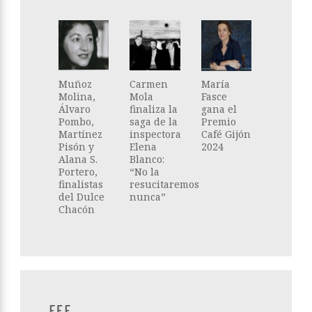
Muñoz
Carmen
María
Molina,
Mola
Fasce
Álvaro
finaliza la
gana el
Pombo,
saga de la
Premio
Martínez
inspectora
Café Gijón
Pisón y
Elena
2024
Alana S.
Blanco:
Portero,
“No la
finalistas
resucitaremos
del Dulce
nunca”
Chacón
EFE