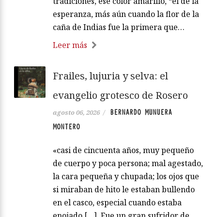
tradiciones, ese color amarillo, “el de la
esperanza, más aún cuando la flor de la
caña de Indias fue la primera que…
Leer más
Frailes, lujuria y selva: el
evangelio grotesco de Rosero
BERNARDO MUNUERA
agosto 06, 2026
/
MONTERO
«casi de cincuenta años, muy pequeño
de cuerpo y poca persona; mal agestado,
la cara pequeña y chupada; los ojos que
si miraban de hito le estaban bullendo
en el casco, especial cuando estaba
enojado […]. Fue un gran sufridor de