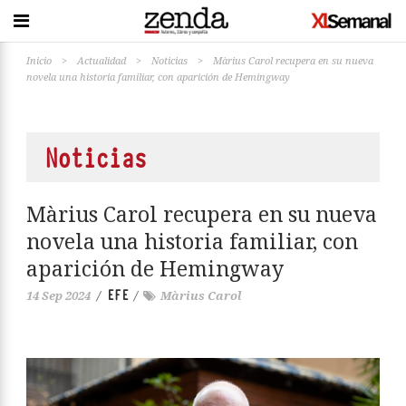
Inicio
>
Actualidad
>
Noticias
>
Màrius Carol recupera en su nueva
novela una historia familiar, con aparición de Hemingway
Noticias
Màrius Carol recupera en su nueva
novela una historia familiar, con
aparición de Hemingway
EFE
14 Sep 2024
/
/
Màrius Carol