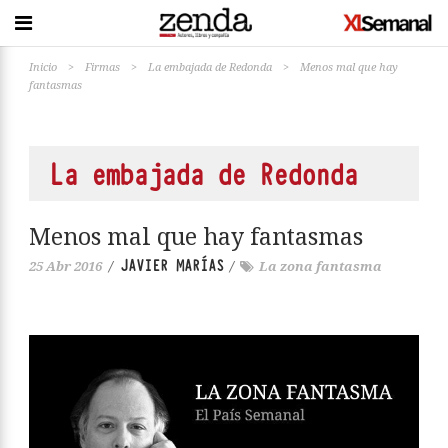
Inicio
>
Firmas
>
La embajada de Redonda
>
Menos mal que hay
fantasmas
La embajada de Redonda
Menos mal que hay fantasmas
JAVIER MARÍAS
25 Abr 2016
/
/
La zona fantasma