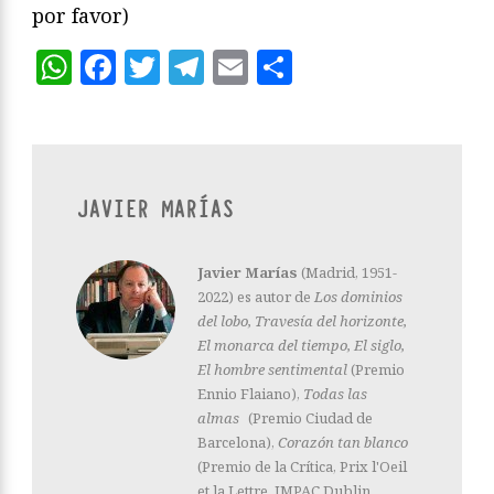
por favor)
WhatsApp
Facebook
Twitter
Telegram
Email
Compartir
JAVIER MARÍAS
Javier Marías
(Madrid, 1951-
2022) es autor de
Los dominios
del lobo, Travesía del horizonte,
El monarca del tiempo, El siglo,
El hombre sentimental
(Premio
Ennio Flaiano),
Todas las
almas
(Premio Ciudad de
Barcelona),
Corazón tan blanco
(Premio de la Crítica, Prix l'Oeil
et la Lettre, IMPAC Dublin