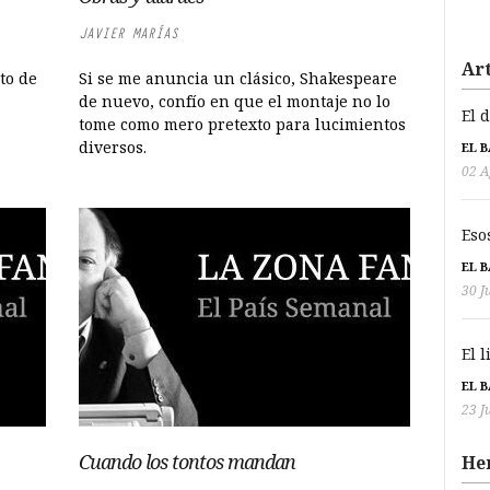
JAVIER MARÍAS
Art
to de
Si se me anuncia un clásico, Shakespeare
de nuevo, confío en que el montaje no lo
El 
tome como mero pretexto para lucimientos
diversos.
EL 
02 A
Eso
EL 
30 J
El 
EL 
23 J
Cuando los tontos mandan
He