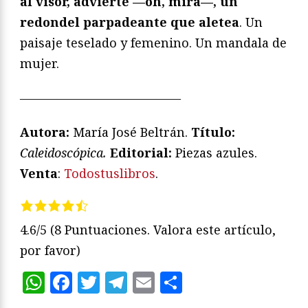
al visor, advierte —oh, mira—, un
redondel parpadeante que aletea
. Un
paisaje teselado y femenino. Un mandala de
mujer.
—————————————
Autora:
María José Beltrán.
Título:
Caleidoscópica.
Editorial:
Piezas azules.
Venta
:
Todostuslibros
.
4.6/5
(8 Puntuaciones. Valora este artículo,
por favor)
WhatsApp
Facebook
Twitter
Telegram
Email
Compartir