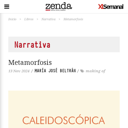
Inicio
>
Libros
>
Narrativa
>
Metamorfosis
Narrativa
Metamorfosis
MARÍA JOSÉ BELTRÁN
13 Nov 2024
/
/
making of