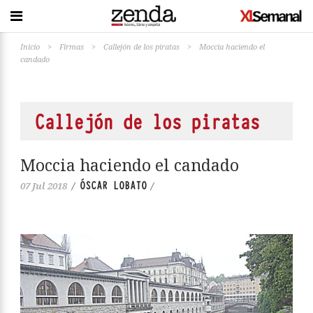
Inicio
>
Firmas
>
Callejón de los piratas
>
Moccia haciendo el
candado
Callejón de los piratas
Moccia haciendo el candado
ÓSCAR LOBATO
07 Jul 2018
/
/