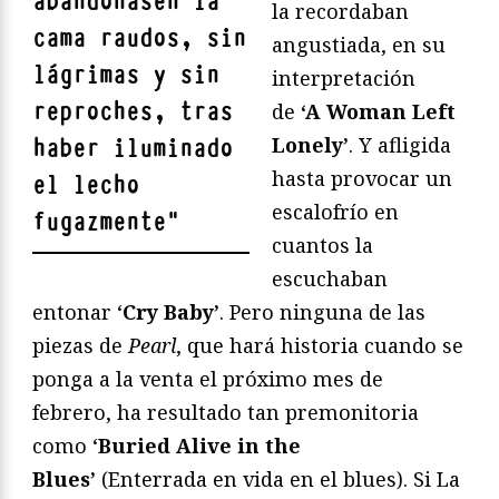
abandonasen la
la recordaban
cama raudos, sin
angustiada, en su
lágrimas y sin
interpretación
reproches, tras
de
‘A Woman Left
Lonely’
. Y afligida
haber iluminado
hasta provocar un
el lecho
escalofrío en
fugazmente
"
cuantos la
escuchaban
entonar ‘
Cry Baby’
. Pero ninguna de las
piezas de
Pearl
, que hará historia cuando se
ponga a la venta el próximo mes de
febrero, ha resultado tan premonitoria
como ‘
Buried Alive in the
Blues’
(Enterrada en vida en el blues). Si La