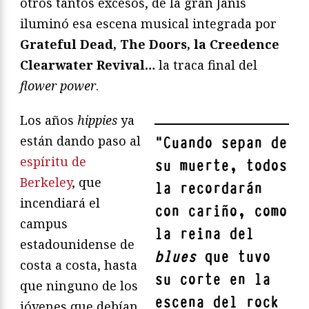
otros tantos excesos, de la gran Janis
iluminó esa escena musical integrada por
Grateful Dead, The Doors, la Creedence
Clearwater Revival…
la traca final del
flower power
.
Los años
hippies
ya
están dando paso al
"
Cuando sepan de
espíritu de
su muerte, todos
Berkeley
, que
la recordarán
incendiará el
con cariño, como
campus
la reina del
estadounidense de
blues
que tuvo
costa a costa, hasta
su corte en la
que ninguno de los
escena del rock
jóvenes que debían