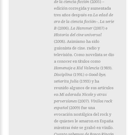
de la ciencia-ficción
(2005) –
edición corregida y aumentada
tres años después en
La edad de
oro de la ciencia ficción–
,
La serie
B
(2006),
La Hammer
(2007) e
Historia del cine universal
(2008). Asimismo ha sido
guionista de cine, radio y
televisión. Como novelista se dio
a conocer en títulos como
Homenaje a Kid Valencia
(1989),
Disciplina
(1991) o
Good-bye,
señorita Julia
(1993) y ha
reunido algunos de sus artículos
en
Mi adorada Nicole y otras
perversiones
(2007).
Vinilos rock
español
(2009) fue una
evocación nostálgica del rock y
de quienes le amaron en España
mientras éste se grabó en vinilo.
Cuanto sabemos de Bosco Rincón