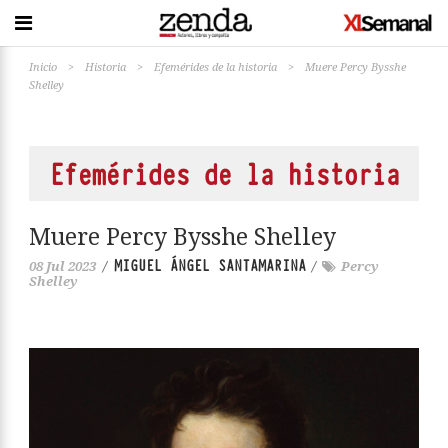
Inicio
>
Historia
>
Efemérides de la historia
>
Muere Percy Bysshe
Shelley
Efemérides de la historia
Muere Percy Bysshe Shelley
MIGUEL ÁNGEL SANTAMARINA
08 Jul 2023
/
/
Percy
Shelley