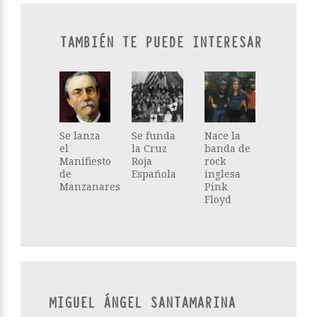
TAMBIÉN TE PUEDE INTERESAR
Se lanza
Se funda
Nace la
el
la Cruz
banda de
Manifiesto
Roja
rock
de
Española
inglesa
Manzanares
Pink
Floyd
MIGUEL ÁNGEL SANTAMARINA