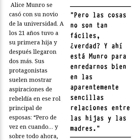
Alice Munro se
casó con su novio
"
Pero las cosas
de la universidad. A
no son tan
los 21 años tuvo a
fáciles,
su primera hija y
¿verdad? Y ahí
después llegaron
está Munro para
dos más. Sus
enredarnos bien
protagonistas
en las
suelen mostrar
aparentemente
aspiraciones de
sencillas
rebeldía en ese rol
relaciones entre
principal de
esposas: “Pero de
las hijas y las
vez en cuando… y
madres.
"
sobre todo ahora,