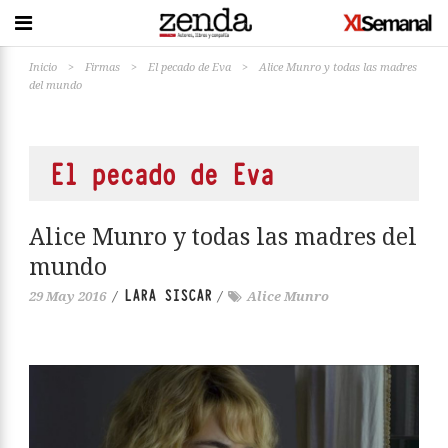
Inicio
>
Firmas
>
El pecado de Eva
>
Alice Munro y todas las madres
del mundo
El pecado de Eva
Alice Munro y todas las madres del
mundo
LARA SISCAR
29 May 2016
/
/
Alice Munro