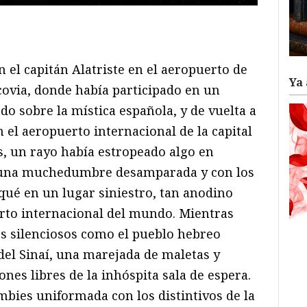
ram
il
ompartir
 el capitán Alatriste en el aeropuerto de
Ya 
ovia, donde había participado en un
o sobre la mística española, y de vuelta a
n el aeropuerto internacional de la capital
os, un rayo había estropeado algo en
n una muchedumbre desamparada y con los
ué en un lugar siniestro, tan anodino
rto internacional del mundo. Mientras
s silenciosos como el pueblo hebreo
el Sinaí, una marejada de maletas y
ones libres de la inhóspita sala de espera.
bies uniformada con los distintivos de la