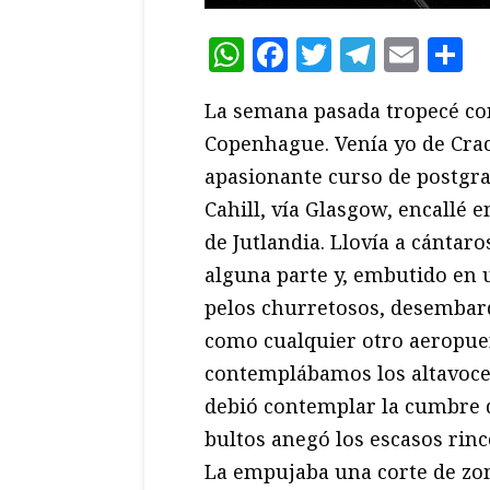
WhatsApp
Facebook
Twitter
Teleg
Ema
C
La semana pasada tropecé con
Copenhague. Venía yo de Crac
apasionante curso de postgrad
Cahill, vía Glasgow, encallé e
de Jutlandia. Llovía a cántar
alguna parte y, embutido e
pelos churretosos, desembarq
como cualquier otro aeropue
contemplábamos los altavoce
debió contemplar la cumbre d
bultos anegó los escasos rinc
La empujaba una corte de zom