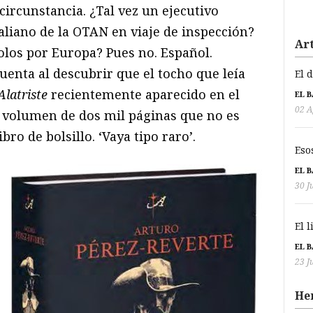
circunstancia. ¿Tal vez un ejecutivo
aliano de la OTAN en viaje de inspección?
Art
los por Europa? Pues no. Español.
uenta al descubrir que el tocho que leía
El 
Alatriste
recientemente aparecido en el
EL 
02 A
 volumen de dos mil páginas que no es
ro de bolsillo. ‘Vaya tipo raro’.
Eso
EL 
30 J
El 
EL 
23 J
He