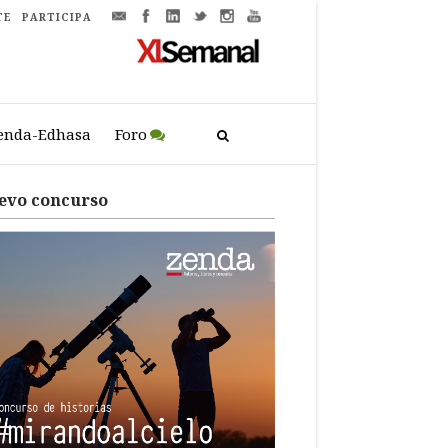
TE
PARTICIPA
enda-Edhasa
Foro
evo concurso