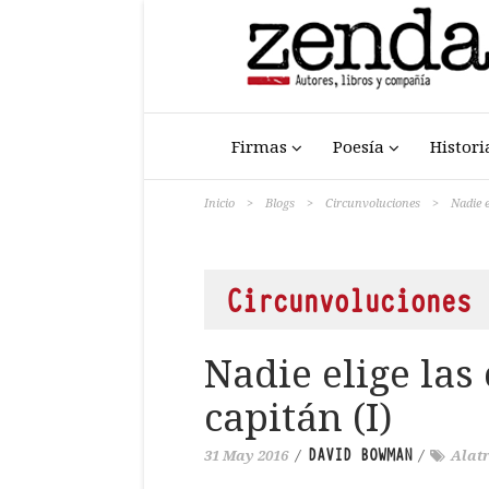
Firmas
Poesía
Histori
Inicio
>
Blogs
>
Circunvoluciones
>
Nadie e
Circunvoluciones
Nadie elige las
capitán (I)
DAVID BOWMAN
31 May 2016
/
/
Alatr