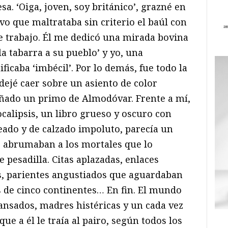
a. ‘Oiga, joven, soy británico’, grazné en
o que maltrataba sin criterio el baúl con
de trabajo. Él me dedicó una mirada bovina
la tabarra a su pueblo’ y yo, una
ficaba ‘imbécil’. Por lo demás, fue todo la
dejé caer sobre un asiento de color
eñado un primo de Almodóvar. Frente a mí,
ocalipsis, un libro grueso y oscuro con
ajeado y de calzado impoluto, parecía un
ue abrumaban a los mortales que lo
pesadilla. Citas aplazadas, enlaces
s, parientes angustiados que aguardaban
 de cinco continentes… En fin. El mundo
nsados, madres histéricas y un cada vez
ue a él le traía al pairo, según todos los