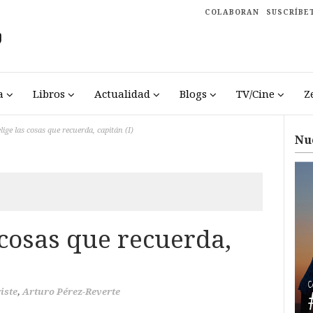
COLABORAN
SUSCRÍBE
a
Libros
Actualidad
Blogs
TV/Cine
Z
lige las cosas que recuerda, capitán (I)
Nu
 cosas que recuerda,
iste
,
Arturo Pérez-Reverte