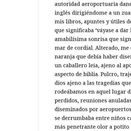
autoridad aeroportuaria danes
inglés dirigiéndome a un zuav
mis libros, apuntes y útiles 
que significaba ‘váyase a dar 
amabilísima sonrisa que signi
mar de cordial. Alterado, me 
naranja que debía haber dis
un caballero leía, ajeno al ap
aspecto de biblia. Pulcro, tr
dios ajeno a las tragedias q
rodeábamos en aquel lugar de 
perdidos, reuniones anulada
diseminados por aeropuertos
se derrumbaba entre niños ca
más penetrante olor a potito q