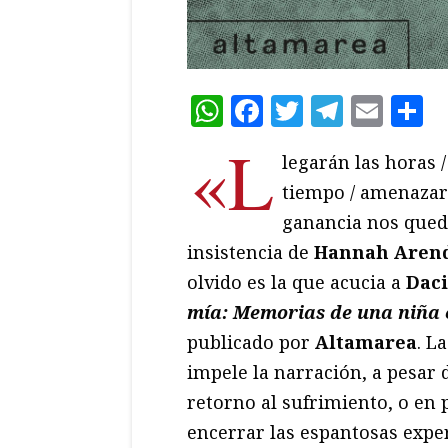
WhatsApp
Facebook
Twitter
Teleg
Ema
C
«L
legarán las horas /
tiempo / amenazar
ganancia nos queda
insistencia de
Hannah Aren
olvido es la que acucia a
Daci
mía: Memorias de una niña 
publicado por
Altamarea
. L
impele la narración, a pesar d
retorno al sufrimiento, o en 
encerrar las espantosas expe