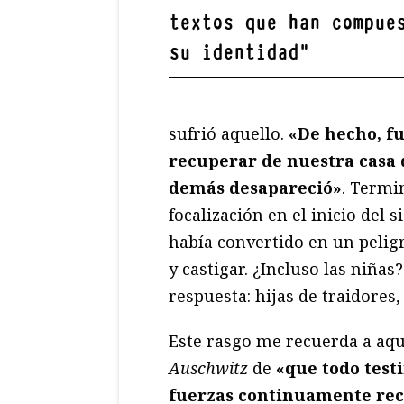
textos que han compue
su identidad
"
sufrió aquello.
«De hecho, f
recuperar de nuestra casa 
demás desapareció»
. Termi
focalización en el inicio del s
había convertido en un pelig
y castigar. ¿Incluso las niñas
respuesta: hijas de traidores
Este rasgo me recuerda a aq
Auschwitz
de
«que todo test
fuerzas continuamente reco