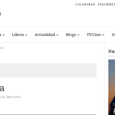
COLABORAN
SUSCRÍBE
a
Libros
Actualidad
Blogs
TV/Cine
Z
ida
Nu
da
cia Maraini