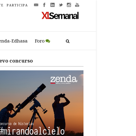
TE
PARTICIPA
enda-Edhasa
Foro
evo concurso