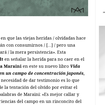
ram
il
ompartir
 en que las viejas heridas / olvidadas hace
án con consumirnos / […] / pero una
rá / la mera persistencia». Esta
dt
en señalar la herida para no caer en el
a Maraini
en este su nuevo libro
Vida
en un campo de concentración
japonés
,
a necesidad de dar testimonio es lo que
e la tentación del olvido por evitar el
palabras de Maraini: «Es mejor callar y
riencias del campo en un rinconcito del