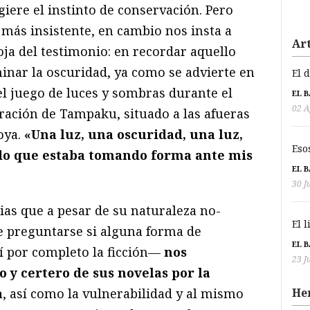
giere el instinto de conservación. Pero
 más insistente, en cambio nos insta a
Art
oja del testimonio: en recordar aquello
minar la oscuridad, ya como se advierte en
El 
el juego de luces y sombras durante el
EL 
02 A
ración de Tampaku, situado a las afueras
oya.
«Una luz, una oscuridad, una luz,
Eso
do que estaba tomando forma ante mis
EL 
30 J
as que a pesar de su naturaleza no-
El 
e preguntarse si alguna forma de
EL 
sí por completo la ficción—
nos
23 J
io y certero de sus novelas por la
a
, así como la vulnerabilidad y al mismo
He