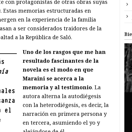
e con protagonistas de otras obras suyas
s
. Estas memorias estructuradas en
ergen en la experiencia de la familia
asan a ser considerados traidores de la
Bi
altad a la República de Saló.
Uno de los rasgos que me han
resultado fascinantes de la
ás
novela es el modo en que
mía
Maraini se acerca a la
memoria y al testimonio
. La
uales
autora alterna la autodiégesis
canza
con la heterodiégesis, es decir, la
n el
narración en primera persona y
e
en tercera, asumiendo el yo y
alejándose de él