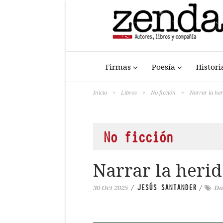
Firmas
Poesía
Histori
Inicio
>
Libros
>
No ficción
>
Narrar la her
No ficción
Narrar la heri
JESÚS SANTANDER
30 Oct 2025
/
/
Da