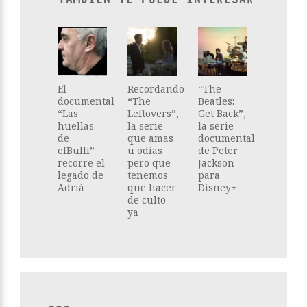
El
Recordando
“The
documental
“The
Beatles:
“Las
Leftovers”,
Get Back”,
huellas
la serie
la serie
de
que amas
documental
elBulli”
u odias
de Peter
recorre el
pero que
Jackson
legado de
tenemos
para
Adrià
que hacer
Disney+
de culto
ya