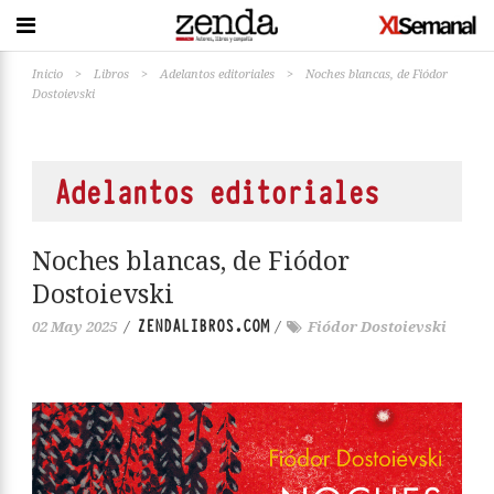
Inicio
>
Libros
>
Adelantos editoriales
>
Noches blancas, de Fiódor
Dostoievski
Adelantos editoriales
Noches blancas, de Fiódor
Dostoievski
ZENDALIBROS.COM
02 May 2025
/
/
Fiódor Dostoievski