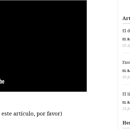
Art
El 
EL 
02 A
Eso
EL 
30 J
El 
EL 
23 J
este artículo, por favor)
He
ram
il
ompartir