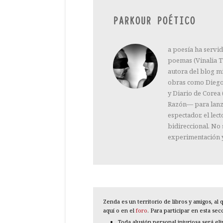
PARKOUR POÉTICO
a poesía ha servid
poemas (Vinalia T
autora del blog m
obras como Diego V
y Diario de Corea 
Razón— para lanza
espectador, el lec
bidireccional. No 
experimentación y
Zenda es un territorio de libros y amigos, a
aquí o en el
foro
. Para participar en esta se
Toda alusión personal injuriosa será el