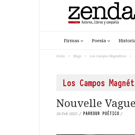
Firmas
Poesía
Histori
Inicio
>
Blogs
>
Los Campos Magnéticos
>
Los Campos Magnét
Nouvelle Vagu
PARKOUR POÉTICO
26 Feb 2025
/
/