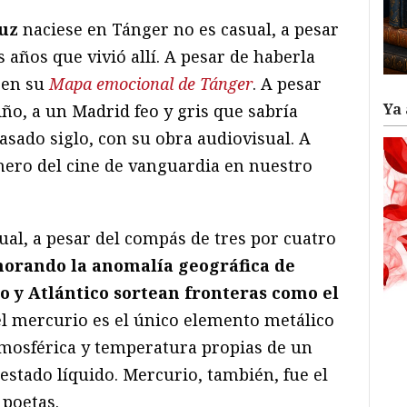
uz
naciese en Tánger no es casual, a pesar
 años que vivió allí. A pesar de haberla
 en su
Mapa emocional de Tánger
. A pesar
Ya 
ño, a un Madrid feo y gris que sabría
pasado siglo, con su obra audiovisual. A
nero del cine de vanguardia en nuestro
ual, a pesar del compás de tres por cuatro
norando la anomalía geográfica de
 y Atlántico sortean fronteras como el
el mercurio es el único elemento metálico
tmosférica y temperatura propias de un
 estado líquido. Mercurio, también, fue el
 poetas.