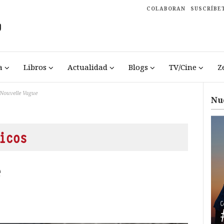
COLABORAN
SUSCRÍBE
a
Libros
Actualidad
Blogs
TV/Cine
Z
Nouvelle Vague
Nu
icos
e