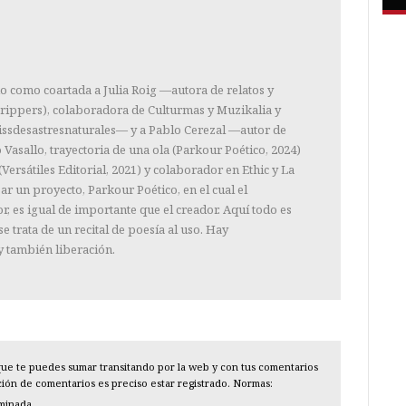
o como coartada a Julia Roig —autora de relatos y
rippers), colaboradora de Culturmas y Muzikalia y
issdesastresnaturales— y a Pablo Cerezal —autor de
asallo, trayectoria de una ola (Parkour Poético, 2024)
(Versátiles Editorial, 2021) y colaborador en Ethic y La
r un proyecto, Parkour Poético, en el cual el
tor, es igual de importante que el creador. Aquí todo es
se trata de un recital de poesía al uso. Hay
 también liberación.
l que te puedes sumar transitando por la web y con tus comentarios
cción de comentarios es preciso estar registrado. Normas:
iminada.