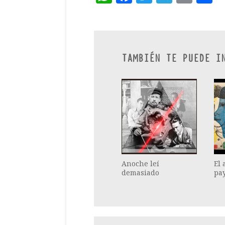
TAMBIÉN TE PUEDE I
Anoche leí
El 
demasiado
pa