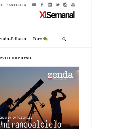
TE
PARTICIPA
enda-Edhasa
Foro
evo concurso