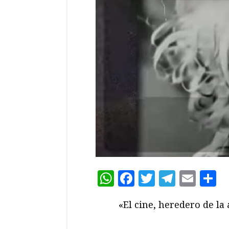
WhatsApp
Facebook
Twitter
Teleg
Ema
C
«El cine, heredero de la