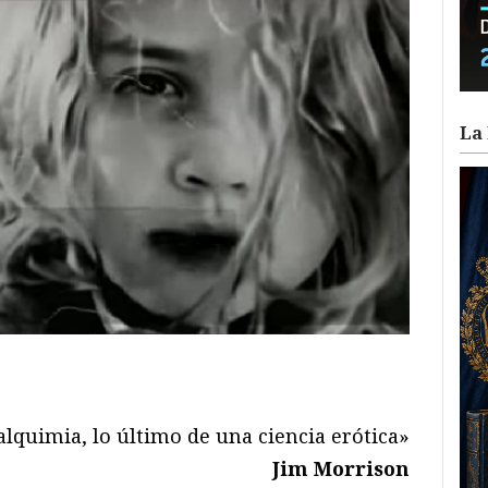
La 
ram
il
ompartir
 alquimia, lo último de una ciencia erótica»
Jim Morrison