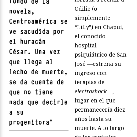
fondo de la
Odilie (o
novela,
simplemente
Centroamérica se
“Lilly”) en Chapuí,
ve sacudida por
el conocido
el huracán
hospital
César. Una vez
psiquiátrico de San
que llega al
José —estrena su
lecho de muerte,
ingreso con
se da cuenta de
terapias de
electroshock
—,
que no tiene
lugar en el que
nada que decirle
permanecería diez
a su
años hasta su
progenitora
"
muerte. A lo largo
de los capítulos