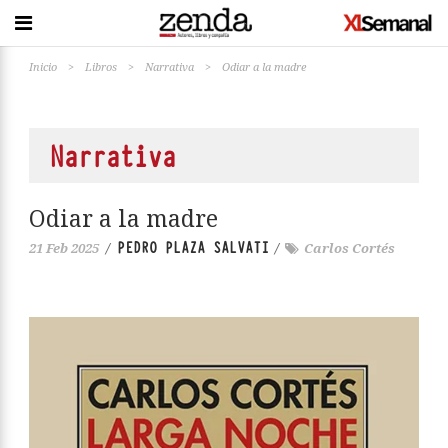
Inicio
>
Libros
>
Narrativa
>
Odiar a la madre
Narrativa
Odiar a la madre
PEDRO PLAZA SALVATI
21 Feb 2025
/
/
Carlos Cortés