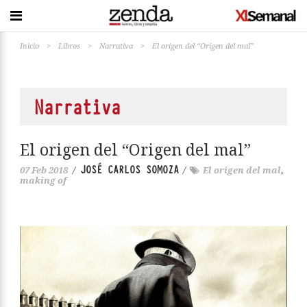
Inicio
>
Libros
>
Narrativa
>
El origen del “Origen del mal”
Narrativa
El origen del “Origen del mal”
JOSÉ CARLOS SOMOZA
07 Feb 2018
/
/
El origen del mal
,
making of