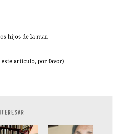
s hijos de la mar.
este artículo, por favor)
ram
il
ompartir
NTERESAR