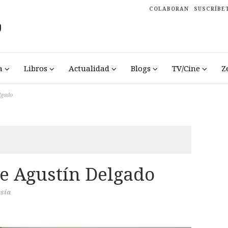
COLABORAN
SUSCRÍBE
a
Libros
Actualidad
Blogs
TV/Cine
Z
lgado
de Agustín Delgado
sía