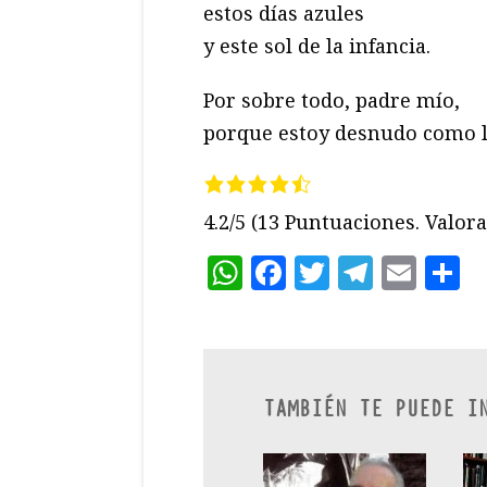
estos días azules
y este sol de la infancia.
Por sobre todo, padre mío,
porque estoy desnudo como lo
4.2/5
(13 Puntuaciones. Valora 
WhatsApp
Facebook
Twitter
Teleg
Ema
C
TAMBIÉN TE PUEDE I