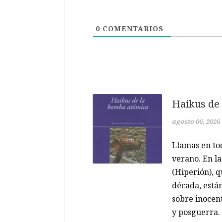
0
COMENTARIOS
Haikus de
agosto 06, 2026
Llamas en to
verano. En l
(Hiperión), q
década, están
sobre inocent
y posguerra. 