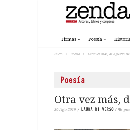
Firmas
Poesía
Histori
Inicio
>
Poesía
>
Otra vez más, de Agustín De
Poesía
Otra vez más, 
LAURA DI VERSO
30 Ago 2019
/
/
poe