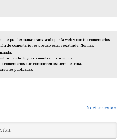
l que te puedes sumar transitando por la web y con tus comentarios
cción de comentarios es preciso estar registrado. Normas:
iminada.
trarios a las leyes españolas o injuriantes.
los comentarios que consideremos fuera de tema.
piniones publicadas.
Iniciar sesión