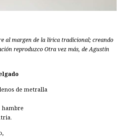
ram
il
ompartir
e al margen de la lírica tradicional; creando
uación reproduzco Otra vez más, de Agustín
elgado
lenos de metralla
de hambre
tria.
o,