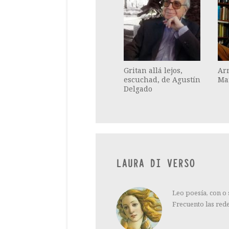
Gritan allá lejos,
Arr
escuchad, de Agustín
Ma
Delgado
LAURA DI VERSO
Leo poesía, con o
Frecuento las red