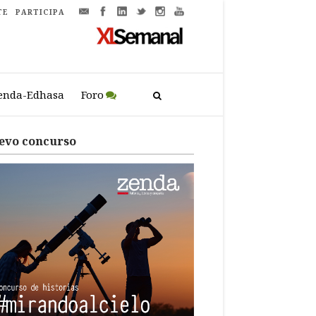
TE
PARTICIPA
enda-Edhasa
Foro
evo concurso