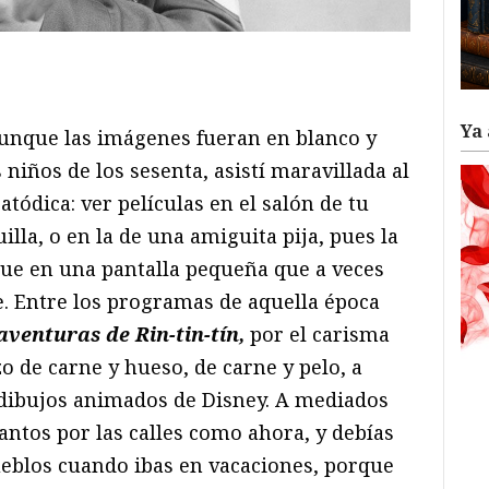
ram
il
ompartir
Ya 
aunque las imágenes fueran en blanco y
niños de los sesenta, asistí maravillada al
atódica: ver películas en el salón de tu
illa, o en la de una amiguita pija, pues la
nque en una pantalla pequeña que a veces
e. Entre los programas de aquella época
venturas de Rin-tin-tín,
por el carisma
o de carne y hueso, de carne y pelo, a
 dibujos animados de Disney. A mediados
tantos por las calles como ahora, y debías
pueblos cuando ibas en vacaciones, porque