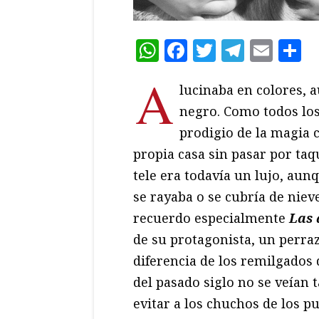
WhatsApp
Facebook
Twitter
Teleg
Ema
C
A
lucinaba en colores, 
negro. Como todos los 
prodigio de la magia c
propia casa sin pasar por taqu
tele era todavía un lujo, au
se rayaba o se cubría de niev
recuerdo especialmente
Las a
de su protagonista, un perraz
diferencia de los remilgados
del pasado siglo no se veían 
evitar a los chuchos de los 