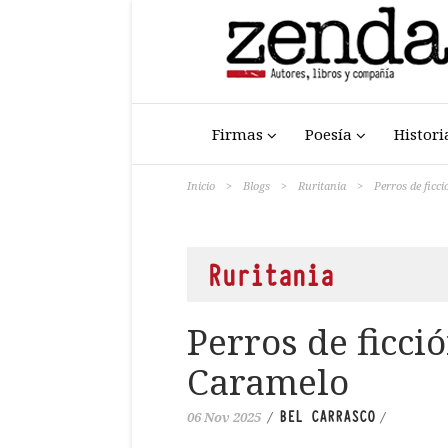
Firmas
Poesía
Histori
Inicio
>
Blogs
>
Ruritania
>
Perros de ficci
Ruritania
Perros de ficció
Caramelo
BEL CARRASCO
06 Nov 2025
/
/