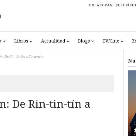
COLABORAN
SUSCRÍBE
a
Libros
Actualidad
Blogs
TV/Cine
Z
ón: De Rin-tin-tín a Caramelo
Nu
n: De Rin-tin-tín a