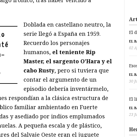
 algo irónico, tras haber vencido a
Art
Doblada en castellano neutro, la
El 
serie llegó a España en 1959.
io
EL 
Recuerdo los personajes
uté
02 A
humanos,
el teniente Rip
n-
Master, el sargento O’Hara y el
Eso
cabo Rusty
, pero si tuviera que
"
EL 
contar el argumento de un
30 J
episodio debería inventármelo,
ues respondían a la clásica estructura de
El 
blico familiar ambientado en Fuerte
EL 
23 J
das y asediado por indios emplumados
elas. A pequeña escala y de plástico,
He
ares del Salvaje Oeste eran el juguete