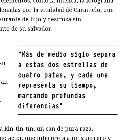
s elementos, como la música, la fotografía
denadas por la vitalidad de Caramelo, que
aurante de lujo y destroza sin
to de su salvador.
"
Más de medio siglo separa
su
a estas dos estrellas de
cuatro patas, y cada una
jan
representa su tiempo,
marcando profundas
s
diferencias
"
 Rin-tin-tín, un can de pura raza,
o actor, que interpreta a un guerrero y