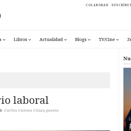
COLABORAN
SUSCRÍBE
a
Libros
Actualidad
Blogs
TV/Cine
Z
Nu
io laboral
Carlos Catena Cózar
,
poesía