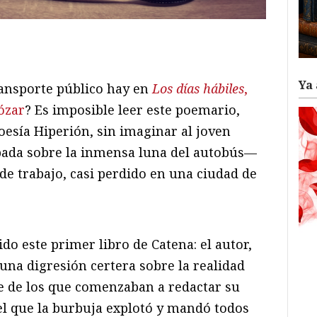
ram
il
ompartir
Ya 
ransporte público hay en
Los días hábiles
,
ózar
? Es imposible leer este poemario,
esía Hiperión, sin imaginar al joven
ada sobre la inmensa luna del autobús—
de trabajo, casi perdido en una ciudad de
o este primer libro de Catena: el autor,
una digresión certera sobre la realidad
e de los que comenzaban a redactar su
l que la burbuja explotó y mandó todos