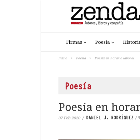
Firmas
Poesía
Histori
Inicio
>
Poesía
>
Poesía en horario laboral
Poesía
Poesía en horar
DANIEL J. RODRÍGUEZ
07 Feb 2020
/
/