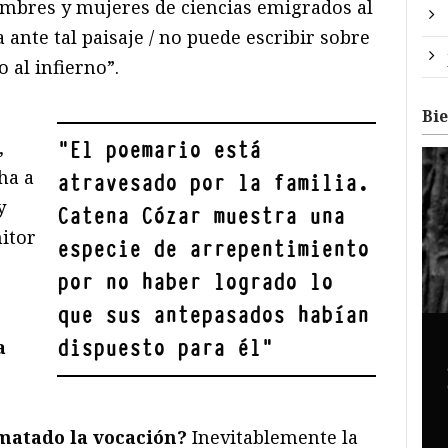
hombres y mujeres de ciencias emigrados al
a ante tal paisaje / no puede escribir sobre
o al infierno”.
Bi
,
"
El poemario está
ha a
atravesado por la familia.
y
Catena Cózar muestra una
itor
especie de arrepentimiento
por no haber logrado lo
que sus antepasados habían
dispuesto para él
"
a
 matado la vocación?
Inevitablemente la