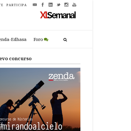
TE
PARTICIPA
enda-Edhasa
Foro
evo concurso