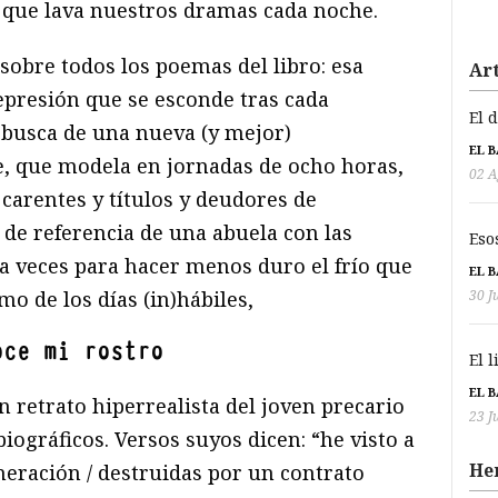
a que lava nuestros dramas cada noche.
sobre todos los poemas del libro: esa
Art
 depresión que se esconde tras cada
El 
n busca de una nueva (y mejor)
EL 
, que modela en jornadas de ocho horas,
02 A
carentes y títulos y deudores de
de referencia de una abuela con las
Eso
 veces para hacer menos duro el frío que
EL 
tmo de los días (in)hábiles,
30 J
oce mi rostro
El 
EL 
 retrato hiperrealista del joven precario
23 J
biográficos. Versos suyos dicen: “he visto a
He
eración / destruidas por un contrato