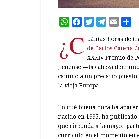
WhatsApp
Facebook
Twitter
Teleg
Ema
C
¿C
uántas horas de t
de Carlos Catena C
XXXIV Premio de Po
jienense —la cabeza derrumb
camino a un precario puesto 
la vieja Europa.
En qué buena hora ha aparecid
nacido en 1995, ha publicado 
que circunda a la mayor part
currículo en el momento en e