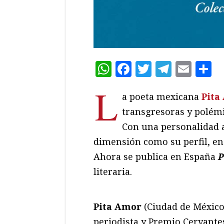
WhatsApp
Facebook
Twitter
Teleg
Ema
C
L
a poeta mexicana
Pita
transgresoras y polémic
Con una personalidad a
dimensión como su perfil, en
Ahora se publica en España
P
literaria.
Pita Amor
(Ciudad de México 
periodista y Premio Cervant