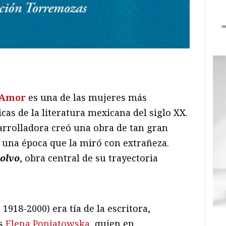
ram
il
ompartir
 Amor
es una de las mujeres más
as de la literatura mexicana del siglo XX.
rrolladora creó una obra de tan gran
 una época que la miró con extrañeza.
olvo
, obra central de su trayectoria
1918-2000) era tía de la escritora,
es
Elena Poniatowska
, quien en