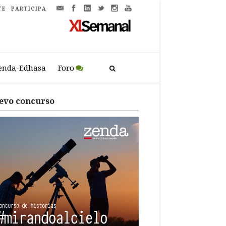
TE
PARTICIPA
enda-Edhasa
Foro
evo concurso