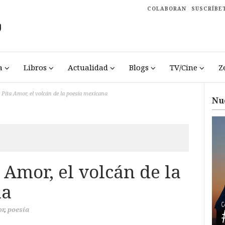
COLABORAN
SUSCRÍBE
a
Libros
Actualidad
Blogs
TV/Cine
Z
 Pita Amor, el volcán de la poesía mexicana
Nu
a Amor, el volcán de la
na
or
,
poesía