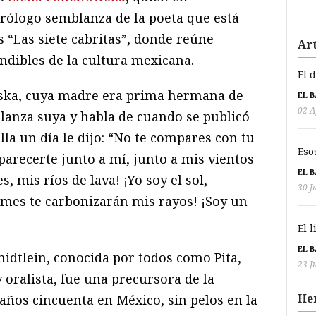
rólogo semblanza de la poeta que está
s “Las siete cabritas”, donde reúne
Art
ndibles de la cultura mexicana.
El 
ska, cuya madre era prima hermana de
EL 
02 A
anza suya y habla de cuando se publicó
la un día le dijo: “No te compares con tu
Eso
 parecerte junto a mí, junto a mis vientos
EL 
 mis ríos de lava! ¡Yo soy el sol,
30 J
mes te carbonizarán mis rayos! ¡Soy un
El 
EL 
dtlein, conocida por todos como Pita,
23 J
oralista, fue una precursora de la
He
 años cincuenta en México, sin pelos en la