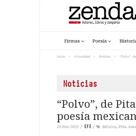
Firmas
Poesía
Histori
Inicio
>
Actualidad
>
Noticias
>
“Polvo”, de
Noticias
“Polvo”, de Pit
poesía mexica
EFE
19 Ene 2021
/
/
México
,
Pita Am