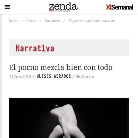
Inicio
>
Libros
>
Narrativa
>
El porno mezcla bien con todo
Narrativa
El porno mezcla bien con todo
ULISES ADRADOS
14 Jun 2016
/
/
Porno