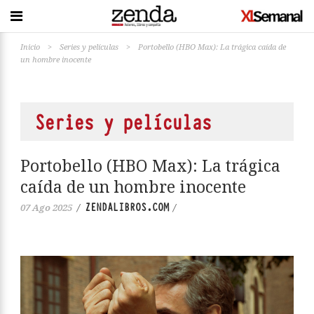
Inicio
>
Series y películas
>
Portobello (HBO Max): La trágica caída de
un hombre inocente
Series y películas
Portobello (HBO Max): La trágica
caída de un hombre inocente
ZENDALIBROS.COM
07 Ago 2025
/
/