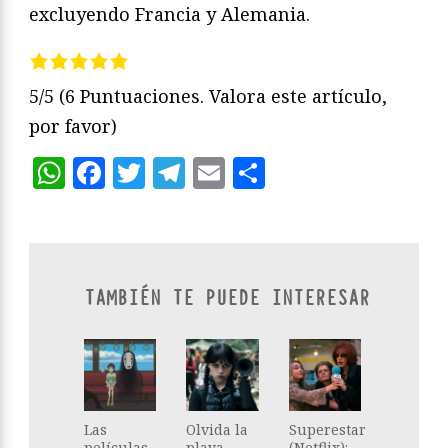
excluyendo Francia y Alemania.
5/5
(6 Puntuaciones. Valora este artículo,
por favor)
WhatsApp
Facebook
Twitter
Telegram
Email
Compartir
TAMBIÉN TE PUEDE INTERESAR
Las
Olvida la
Superestar
películas
playa,
(Netflix):