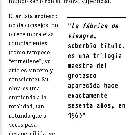
mundo serio con su moral superficial.
El artista grotesco
no da consejos, no
"
La fábrica de
ofrece moralejas
vinagre
,
complacientes
soberbio título,
(como tampoco
es una trilogía
“entretiene”, su
maestra del
arte es sincero y
grotesco
consciente). Su
aparecida hace
obra es una
exactamente
enmienda a la
sesenta años, en
totalidad, tan
1963
"
rotunda que a
veces pasa
desapercibida,
se